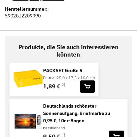
Herstellernummer:
5902812209990
Produkte, die Sie auch interessieren
könnten
PACKSET Größe S
Format 25,0 x 17,5 x 10,0 cm
1,89 €
2)
Deutschlands schönster
Sonnenaufgang, Briefmarke zu
0,95 €, 10er-Bogen
nassklebend
9,50 €
1)