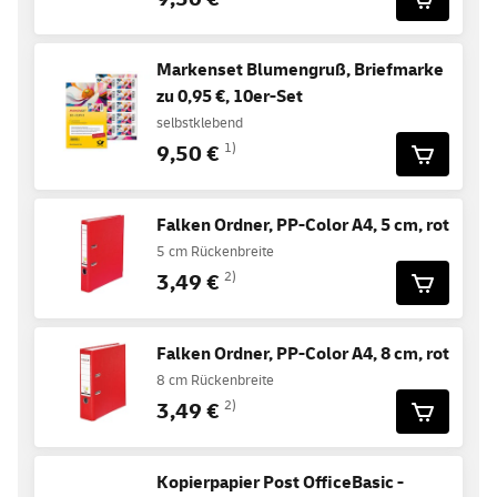
Markenset Blumengruß, Briefmarke
zu 0,95 €, 10er-Set
selbstklebend
9,50 €
1)
Falken Ordner, PP-Color A4, 5 cm, rot
5 cm Rückenbreite
3,49 €
2)
Falken Ordner, PP-Color A4, 8 cm, rot
8 cm Rückenbreite
3,49 €
2)
Kopierpapier Post OfficeBasic -