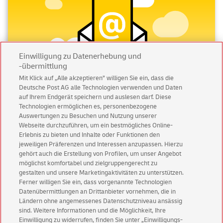
Einwilligung zu Datenerhebung und
-übermittlung
Mit Klick auf „Alle akzeptieren” willigen Sie ein, dass die
Deutsche Post AG alle Technologien verwenden und Daten
auf Ihrem Endgerät speichern und auslesen darf. Diese
Technologien ermöglichen es, personenbezogene
Abonnieren Sie unseren Newsletter
Auswertungen zu Besuchen und Nutzung unserer
Webseite durchzuführen, um ein bestmögliches Online-
Immer informiert über exklusive Angebote und
Erlebnis zu bieten und Inhalte oder Funktionen den
Aktionen - jetzt mit Vorteil
jeweiligen Präferenzen und Interessen anzupassen. Hierzu
gehört auch die Erstellung von Profilen, um unser Angebot
Privatkunden
sichern sich einen
5 € Gutschein
möglichst komfortabel und zielgruppengerecht zu
für POSTSCAN!
gestalten und unsere Marketingaktivitäten zu unterstützen.
Ferner willigen Sie ein, dass vorgenannte Technologien
Geschäftskunden
erhalten einen
5 € Gutschein
Datenübermittlungen an Drittanbieter vornehmen, die in
für Briefmarke individuell!
Ländern ohne angemessenes Datenschutzniveau ansässig
sind. Weitere Informationen und die Möglichkeit, Ihre
Einwilligung zu widerrufen, finden Sie unter „Einwilligungs-
Zur Newsletter-Anmeldung