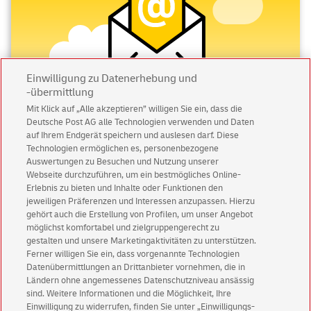
Einwilligung zu Datenerhebung und
-übermittlung
Mit Klick auf „Alle akzeptieren” willigen Sie ein, dass die
Deutsche Post AG alle Technologien verwenden und Daten
Abonnieren Sie unseren Newsletter
auf Ihrem Endgerät speichern und auslesen darf. Diese
Technologien ermöglichen es, personenbezogene
Immer informiert über exklusive Angebote und
Auswertungen zu Besuchen und Nutzung unserer
Aktionen - jetzt mit Vorteil
Webseite durchzuführen, um ein bestmögliches Online-
Erlebnis zu bieten und Inhalte oder Funktionen den
Privatkunden
sichern sich einen
5 € Gutschein
jeweiligen Präferenzen und Interessen anzupassen. Hierzu
für POSTSCAN!
gehört auch die Erstellung von Profilen, um unser Angebot
Geschäftskunden
erhalten einen
5 € Gutschein
möglichst komfortabel und zielgruppengerecht zu
gestalten und unsere Marketingaktivitäten zu unterstützen.
für Briefmarke individuell!
Ferner willigen Sie ein, dass vorgenannte Technologien
Datenübermittlungen an Drittanbieter vornehmen, die in
Ländern ohne angemessenes Datenschutzniveau ansässig
Zur Newsletter-Anmeldung
sind. Weitere Informationen und die Möglichkeit, Ihre
Einwilligung zu widerrufen, finden Sie unter „Einwilligungs-