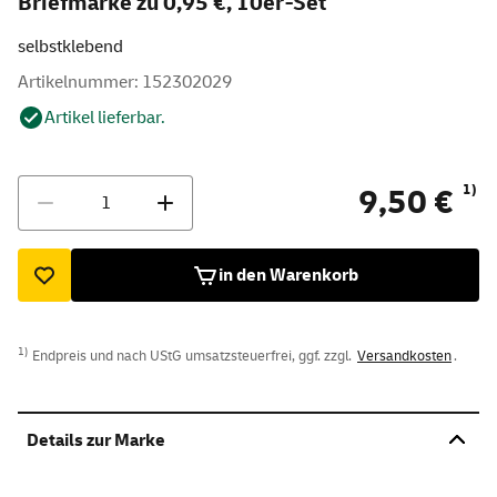
Briefmarke zu 0,95 €, 10er-Set
selbstklebend
Artikelnummer: 152302029
Artikel lieferbar.
Menge
1)
9,50 €
in den Warenkorb
1)
Endpreis und nach UStG umsatzsteuerfrei, ggf. zzgl.
Versandkosten
.
Details zur Marke