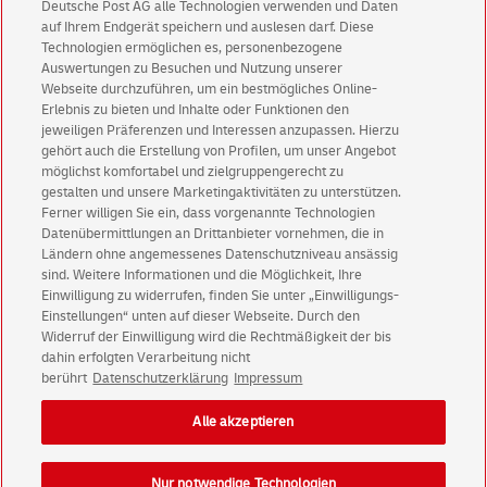
Deutsche Post AG alle Technologien verwenden und Daten
Abonnieren Sie unseren Newsletter
auf Ihrem Endgerät speichern und auslesen darf. Diese
Technologien ermöglichen es, personenbezogene
Immer informiert über exklusive Angebote und
Auswertungen zu Besuchen und Nutzung unserer
Aktionen - jetzt mit Vorteil
Webseite durchzuführen, um ein bestmögliches Online-
Erlebnis zu bieten und Inhalte oder Funktionen den
Privatkunden
sichern sich einen
5 € Gutschein
jeweiligen Präferenzen und Interessen anzupassen. Hierzu
für POSTSCAN!
gehört auch die Erstellung von Profilen, um unser Angebot
Geschäftskunden
erhalten einen
5 € Gutschein
möglichst komfortabel und zielgruppengerecht zu
gestalten und unsere Marketingaktivitäten zu unterstützen.
für Briefmarke individuell!
Ferner willigen Sie ein, dass vorgenannte Technologien
Datenübermittlungen an Drittanbieter vornehmen, die in
Ländern ohne angemessenes Datenschutzniveau ansässig
Zur Newsletter-Anmeldung
sind. Weitere Informationen und die Möglichkeit, Ihre
Einwilligung zu widerrufen, finden Sie unter „Einwilligungs-
Einstellungen“ unten auf dieser Webseite. Durch den
Widerruf der Einwilligung wird die Rechtmäßigkeit der bis
dahin erfolgten Verarbeitung nicht
© Mon Aug 10 12:21:53 CEST 2026 Deutsche Post AG
berührt
Datenschutzerklärung
Impressum
Impressum
Datenschutz
Alle akzeptieren
Einwilligungs-Einstellungen
Rechtliche Hinweise
Barrierefreiheit
Nur notwendige Technologien