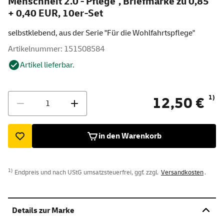
Menschheit 2.0 - Pflege", Briefmarke zu 0,85
+ 0,40 EUR, 10er-Set
selbstklebend, aus der Serie "Für die Wohlfahrtspflege"
Artikelnummer: 151508584
Artikel lieferbar.
Menge
1)
12,50 €
in den Warenkorb
1)
Endpreis und nach UStG umsatzsteuerfrei, ggf. zzgl.
Versandkosten
.
Details zur Marke