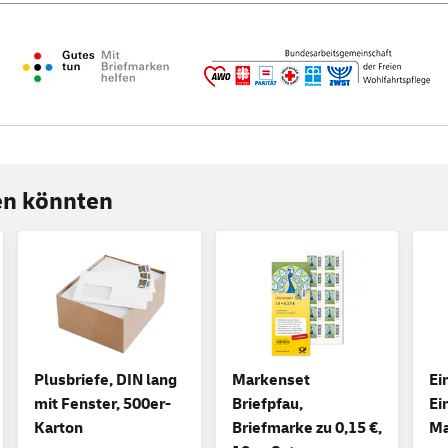
ren könnten
Plusbriefe, DIN lang
Markenset
Ei
mit Fenster, 500er-
Briefpfau,
Ei
Karton
Briefmarke zu 0,15 €,
Ma