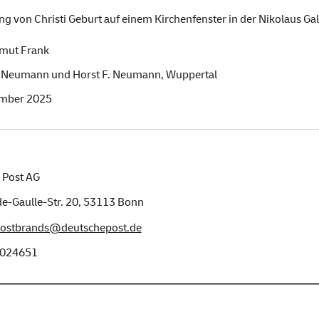
ng von Christi Geburt auf einem Kirchenfenster in der Nikolaus 
lmut Frank
 Neumann und Horst F. Neumann, Wuppertal
mber 2025
 Post AG
e-Gaulle-Str. 20,
53113
Bonn
postbrands@deutschepost.de
024651