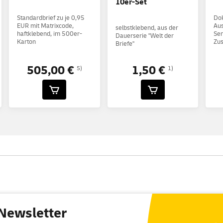
10er-Set
Standardbrief zu je 0,95
Do
EUR mit Matrixcode,
Aus
selbstklebend, aus der
haftklebend, im 500er-
Sen
Dauerserie "Welt der
Karton
Zus
Briefe"
505,00 €
1,50 €
5)
1)
Newsletter