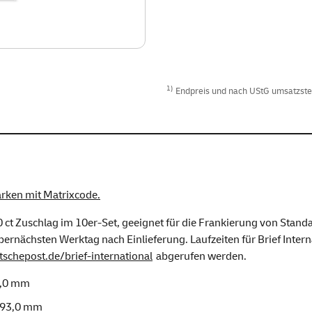
1)
Endpreis und nach UStG umsatzsteue
arken mit Matrixcode.
 ct Zuschlag im 10er-Set, geeignet für die Frankierung von Standa
übernächsten Werktag nach Einlieferung. Laufzeiten für Brief Inter
tschepost.de/brief-international
abgerufen werden.
0,0 mm
193,0 mm