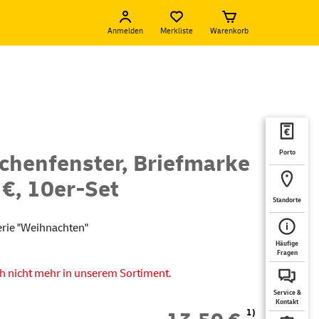
Anmelden
Merkliste
Warenkorb
Porto
chenfenster, Briefmarke
 €, 10er-Set
Standorte
serie "Weihnachten"
Häufige
Fragen
ch nicht mehr in unserem Sortiment.
Service &
Kontakt
1)