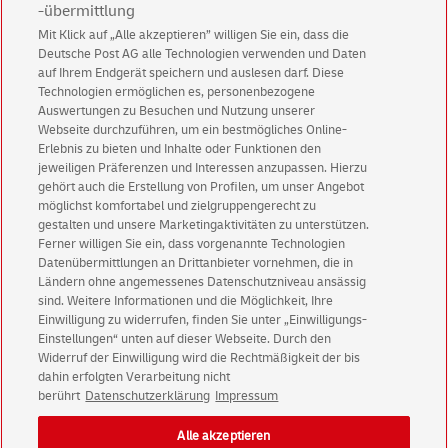
-übermittlung
Mit Klick auf „Alle akzeptieren” willigen Sie ein, dass die
Deutsche Post AG alle Technologien verwenden und Daten
Abonnieren Sie unseren Newsletter
auf Ihrem Endgerät speichern und auslesen darf. Diese
Technologien ermöglichen es, personenbezogene
Immer informiert über exklusive Angebote und
Auswertungen zu Besuchen und Nutzung unserer
Aktionen - jetzt mit Vorteil
Webseite durchzuführen, um ein bestmögliches Online-
Erlebnis zu bieten und Inhalte oder Funktionen den
Privatkunden
sichern sich einen
5 € Gutschein
jeweiligen Präferenzen und Interessen anzupassen. Hierzu
für POSTSCAN!
gehört auch die Erstellung von Profilen, um unser Angebot
Geschäftskunden
erhalten einen
5 € Gutschein
möglichst komfortabel und zielgruppengerecht zu
gestalten und unsere Marketingaktivitäten zu unterstützen.
für Briefmarke individuell!
Ferner willigen Sie ein, dass vorgenannte Technologien
Datenübermittlungen an Drittanbieter vornehmen, die in
Ländern ohne angemessenes Datenschutzniveau ansässig
Zur Newsletter-Anmeldung
sind. Weitere Informationen und die Möglichkeit, Ihre
Einwilligung zu widerrufen, finden Sie unter „Einwilligungs-
Einstellungen“ unten auf dieser Webseite. Durch den
Widerruf der Einwilligung wird die Rechtmäßigkeit der bis
dahin erfolgten Verarbeitung nicht
© Sun Aug 09 04:35:25 CEST 2026 Deutsche Post AG
berührt
Datenschutzerklärung
Impressum
Impressum
Datenschutz
Alle akzeptieren
Einwilligungs-Einstellungen
Rechtliche Hinweise