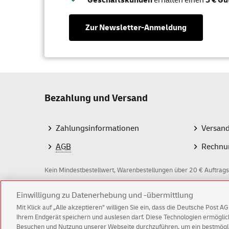
Geschäftskunden
erhalten einen
5 € Gu
Zur Newsletter-Anmeldung
Bezahlung und Versand
Zahlungsinformationen
Versan
AGB
Rechnu
Kein Mindestbestellwert, Warenbestellungen über 20 € Auftrags
Einwilligung zu Datenerhebung und -übermittlung
Z
Mit Klick auf „Alle akzeptieren” willigen Sie ein, dass die Deutsche Post 
a
Ihrem Endgerät speichern und auslesen darf. Diese Technologien ermögl
Besuchen und Nutzung unserer Webseite durchzuführen, um ein bestmöglic