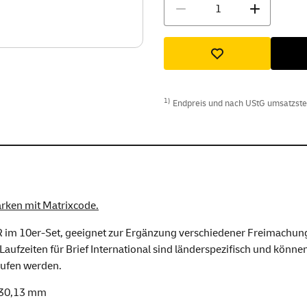
Menge
1)
Endpreis und nach UStG umsatzsteue
arken mit Matrixcode.
 im 10er-Set, geeignet zur Ergänzung verschiedener Freimachungsst
ufzeiten für Brief International sind länderspezifisch und können 
ufen werden.
 30,13 mm