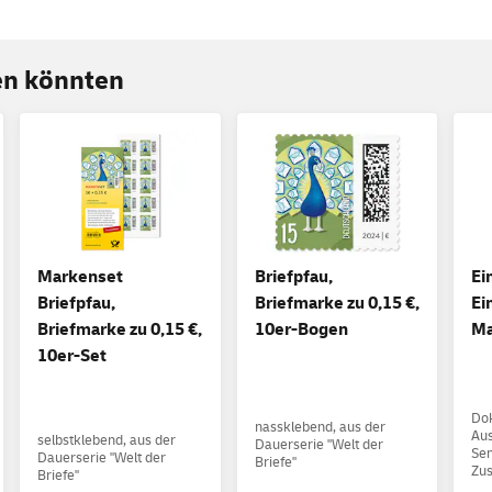
ren könnten
Markenset
Briefpfau,
Ei
Briefpfau,
Briefmarke zu 0,15 €,
Ei
Briefmarke zu 0,15 €,
10er-Bogen
Ma
10er-Set
Do
nassklebend, aus der
Aus
selbstklebend, aus der
Dauerserie "Welt der
Sen
Dauerserie "Welt der
Briefe"
Zus
Briefe"