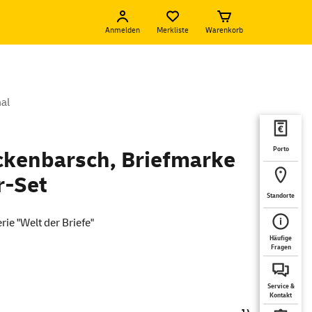
Anmelden
Merkliste
Warenkorb
nal
Porto
ckenbarsch, Briefmarke
r-Set
Standorte
rie "Welt der Briefe"
Häufige
Fragen
Service &
Kontakt