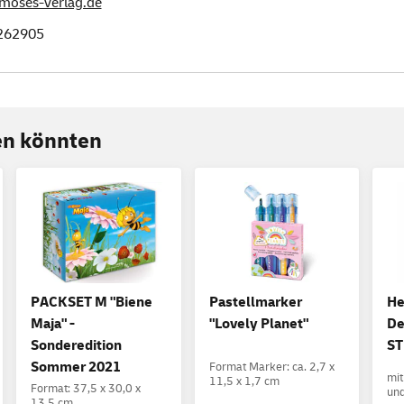
moses-verlag.de
262905
ren könnten
PACKSET M "Biene
Pastellmarker
He
Maja" -
"Lovely Planet"
De
Sonderedition
ST
Sommer 2021
Format Marker: ca. 2,7 x
mit
11,5 x 1,7 cm
Format: 37,5 x 30,0 x
un
13,5 cm