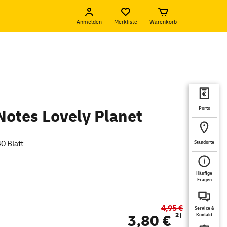
Anmelden
Merkliste
Warenkorb
Porto
Notes Lovely Planet
40 Blatt
Standorte
Häufige
Fragen
4,95 €
Service &
2)
3,80 €
Kontakt