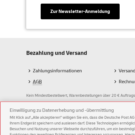
Zur Newsletter-Anmeldung
Bezahlung und Versand
Zahlungsinformationen
Versan
AGB
Rechnu
Kein Mindestbestellwert, Warenbestellungen über 20 € Auftrags
Z
Einwilligung zu Datenerhebung und -übermittlung
Mit Klick auf „Alle akzeptieren” willigen Sie ein, dass die Deutsche Post 
a
Ihrem Endgerät speichern und auslesen darf. Diese Technologien ermögl
Besuchen und Nutzung unserer Webseite durchzuführen, um ein bestmöglic
h
Funktionen den jeweiligen Präferenzen und Interessen anzupassen. Hierzu 