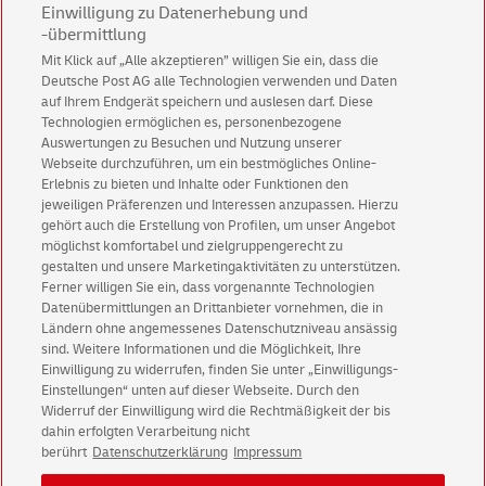
Einwilligung zu Datenerhebung und
-übermittlung
Mit Klick auf „Alle akzeptieren” willigen Sie ein, dass die
Deutsche Post AG alle Technologien verwenden und Daten
Abonnieren Sie unseren Newsletter
auf Ihrem Endgerät speichern und auslesen darf. Diese
Technologien ermöglichen es, personenbezogene
Immer informiert über exklusive Angebote und
Auswertungen zu Besuchen und Nutzung unserer
Aktionen - jetzt mit Vorteil
Webseite durchzuführen, um ein bestmögliches Online-
Erlebnis zu bieten und Inhalte oder Funktionen den
Privatkunden
sichern sich einen
5 € Gutschein
jeweiligen Präferenzen und Interessen anzupassen. Hierzu
für POSTSCAN!
gehört auch die Erstellung von Profilen, um unser Angebot
Geschäftskunden
erhalten einen
5 € Gutschein
möglichst komfortabel und zielgruppengerecht zu
gestalten und unsere Marketingaktivitäten zu unterstützen.
für Briefmarke individuell!
Ferner willigen Sie ein, dass vorgenannte Technologien
Datenübermittlungen an Drittanbieter vornehmen, die in
Ländern ohne angemessenes Datenschutzniveau ansässig
Zur Newsletter-Anmeldung
sind. Weitere Informationen und die Möglichkeit, Ihre
Einwilligung zu widerrufen, finden Sie unter „Einwilligungs-
Einstellungen“ unten auf dieser Webseite. Durch den
Widerruf der Einwilligung wird die Rechtmäßigkeit der bis
dahin erfolgten Verarbeitung nicht
© Sat Aug 08 21:26:09 CEST 2026 Deutsche Post AG
berührt
Datenschutzerklärung
Impressum
Impressum
Datenschutz