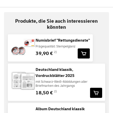
Produkte, die Sie auch interessieren
könnten
Numisbrief "Rettungsdienste"
Prägequalität: Stempelglanz
39,90 €
2)
Deutschland klassik,
Vordruckblätter 2025
mit Schwarz-Weiß-Abbildungen aller
Briefmarken des Jahrgangs
18,50 €
2)
Album Deutschland klassik