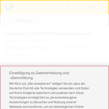
Startseite
© Fri Aug 07 12:33:17 CEST 2026 Deutsche Post AG
Impressum
Datenschutz
Einwilligungs-Einstellungen
Rechtliche Hinweise
Barrierefreiheit
Einwilligung zu Datenerhebung und
-übermittlung
Konzern
Karriere
Presse
Investoren
Mit Klick auf „Alle akzeptieren” willigen Sie ein, dass die
Deutsche Post AG alle Technologien verwenden und Daten
auf Ihrem Endgerät speichern und auslesen darf. Diese
Technologien ermöglichen es, personenbezogene
Auswertungen zu Besuchen und Nutzung unserer
Webseite durchzuführen, um ein bestmögliches Online-