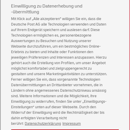
Einwilligung zu Datenerhebung und
-übermittlung
Mit Klick auf „Alle akzeptieren” willigen Sie ein, dass die
Deutsche Post AG alle Technologien verwenden und Daten
Abonnieren Sie unseren Newsletter
auf Ihrem Endgerät speichern und auslesen darf. Diese
Technologien ermöglichen es, personenbezogene
Immer informiert über exklusive Angebote und
Auswertungen zu Besuchen und Nutzung unserer
Aktionen - jetzt mit Vorteil
Webseite durchzuführen, um ein bestmögliches Online-
Erlebnis zu bieten und Inhalte oder Funktionen den
Privatkunden
sichern sich einen
5 € Gutschein
jeweiligen Präferenzen und Interessen anzupassen. Hierzu
für POSTSCAN!
gehört auch die Erstellung von Profilen, um unser Angebot
Geschäftskunden
erhalten einen
5 € Gutschein
möglichst komfortabel und zielgruppengerecht zu
gestalten und unsere Marketingaktivitäten zu unterstützen.
für Briefmarke individuell!
Ferner willigen Sie ein, dass vorgenannte Technologien
Datenübermittlungen an Drittanbieter vornehmen, die in
Ländern ohne angemessenes Datenschutzniveau ansässig
Zur Newsletter-Anmeldung
sind. Weitere Informationen und die Möglichkeit, Ihre
Einwilligung zu widerrufen, finden Sie unter „Einwilligungs-
Einstellungen“ unten auf dieser Webseite. Durch den
Widerruf der Einwilligung wird die Rechtmäßigkeit der bis
dahin erfolgten Verarbeitung nicht
© Sun Aug 09 18:23:51 CEST 2026 Deutsche Post AG
berührt
Datenschutzerklärung
Impressum
Impressum
Datenschutz