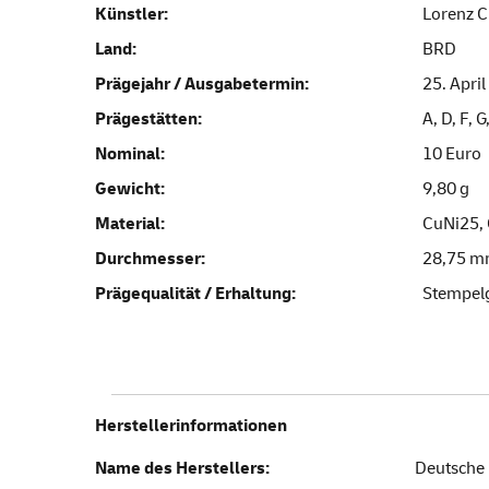
Künstler:
Lorenz Cr
Land:
BRD
Prägejahr / Ausgabetermin:
25. Apri
Prägestätten:
A, D, F, G
Nominal:
10 Euro
Gewicht:
9,80 g
Material:
CuNi25,
Durchmesser:
28,75 
Prägequalität / Erhaltung:
Stempel
Herstellerinformationen
Name des Herstellers:
Deutsche 