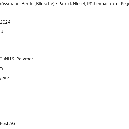
össmann, Berlin (Bildseite) / Patrick Niesel, Röthenbach a. d. Peg
l 2024
, J
 CuNi19, Polymer
mm
glanz
Post AG