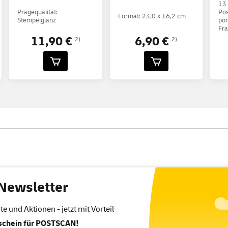
13
Prägequalität:
Pos
Format: 23,0 x 16,2 cm
Stempelglanz
por
Fra
11,90 €
6,90 €
2)
2)
Newsletter
 und Aktionen - jetzt mit Vorteil
tschein für POSTSCAN!