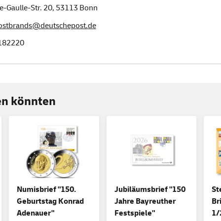
e-Gaulle-Str. 20,
53113
Bonn
postbrands@deutschepost.de
182220
ren könnten
Numisbrief "150.
Jubiläumsbrief "150
St
Geburtstag Konrad
Jahre Bayreuther
Br
Adenauer"
Festspiele"
1/