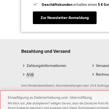
Geschäftskunden
erhalten einen
5 € Gu
Zur Newsletter-Anmeldung
Bezahlung und Versand
Zahlungsinformationen
Versan
AGB
Rechnu
Kein Mindestbestellwert, Warenbestellungen über 20 € Auftrags
Z
Einwilligung zu Datenerhebung und -übermittlung
Mit Klick auf „Alle akzeptieren” willigen Sie ein, dass die Deutsche Post 
a
Ihrem Endgerät speichern und auslesen darf. Diese Technologien ermögl