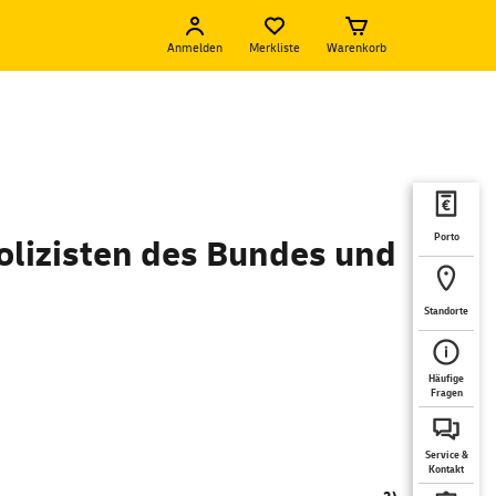
Anmelden
Merkliste
Warenkorb
Porto
olizisten des Bundes und
Standorte
Häufige
Fragen
Service &
Kontakt