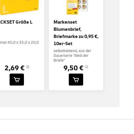
CKSET Größe L
Markenset
Blumenbrief,
Briefmarke zu 0,95 €,
mat 45,0 x 35,0 x 20,0
10er-Set
selbstklebend, aus der
Dauerserie "Welt der
Briefe"
2,69 €
9,50 €
2)
1)