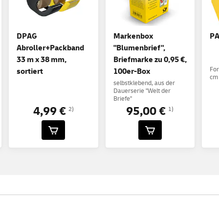
DPAG
Markenbox
PA
Abroller+Packband
"Blumenbrief",
33 m x 38 mm,
Briefmarke zu 0,95 €,
For
sortiert
100er-Box
cm
selbstklebend, aus der
Dauerserie "Welt der
Briefe"
4,99 €
95,00 €
2)
1)