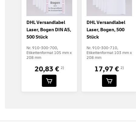
DHL Versandlabel
DHL Versandlabel
Laser, Bogen DIN A5,
Laser, Bogen, 500
500 Stück
Stück
Nr. 910-300-700,
Nr. 910-300-710,
Etikettenformat 105 mm x
Etikettenformat 103 mm x
208 mm
208 mm
20,83 €
17,97 €
2)
2)