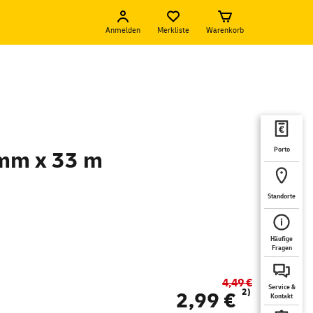
Anmelden
Merkliste
Warenkorb
Porto
mm x 33 m
Standorte
Häufige
Fragen
4,49 €
Service &
2)
2,99 €
Kontakt