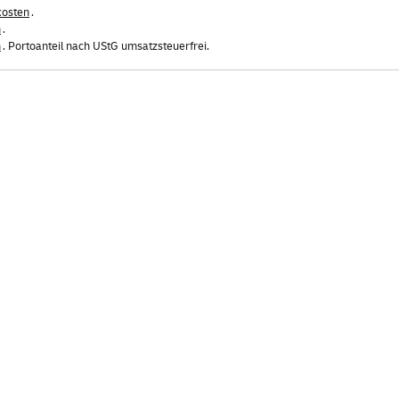
kosten
.
n
.
n
. Portoanteil nach UStG umsatzsteuerfrei.