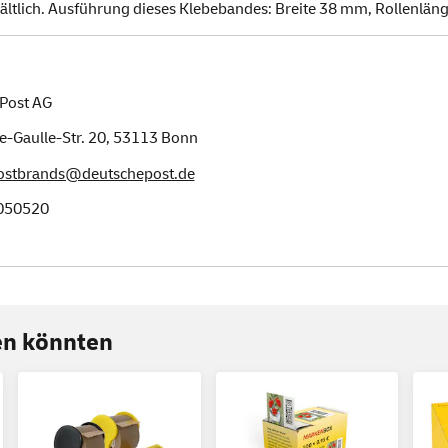
ltlich. Ausführung dieses Klebebandes: Breite 38 mm, Rollenlän
Post AG
e-Gaulle-Str. 20,
53113
Bonn
postbrands@deutschepost.de
050520
ren könnten