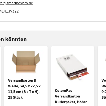
fo@smartboxpro.de
414139322
ren könnten
Versandkarton B
Ve
Welle, 34,5 x 22,5 x
We
ColomPac
11,5 cm (B x T x H),
9,
Versandkarton
25 Stück
St
Kurierpaket, Höhe: