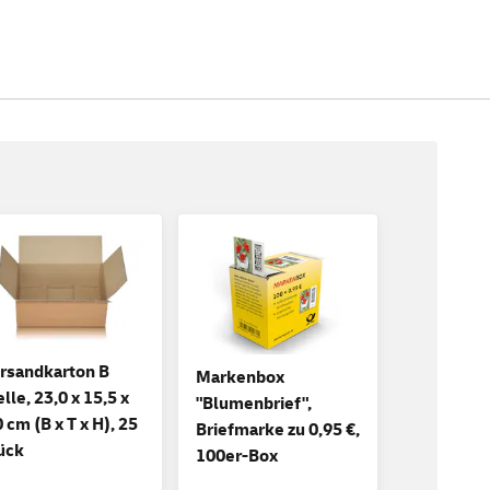
rsandkarton B
Markenbox
lle, 23,0 x 15,5 x
"Blumenbrief",
0 cm (B x T x H), 25
Briefmarke zu 0,95 €,
ück
100er-Box