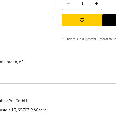
Menge
2)
Endpreis inkl. gesetzl. Umsatzsteuer
mm, braun, A1.
tbox Pro GmbH
nstein 15,
95703
Plößberg