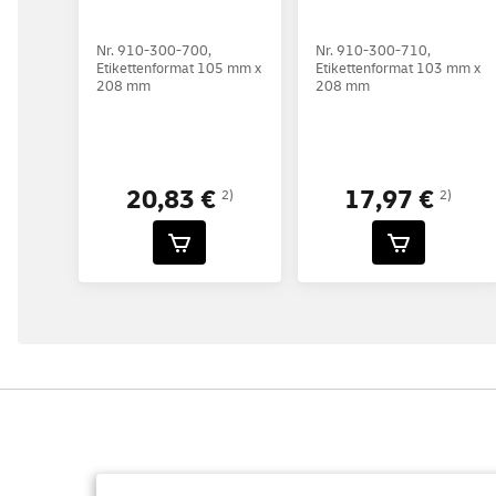
Nr. 910-300-700,
Nr. 910-300-710,
Etikettenformat 105 mm x
Etikettenformat 103 mm x
208 mm
208 mm
20,83 €
17,97 €
2)
2)