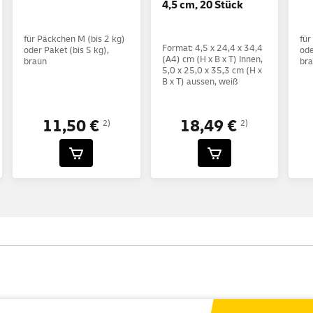
4,5 cm, 20 Stück
für Päckchen M (bis 2 kg)
für
Format: 4,5 x 24,4 x 34,4
oder Paket (bis 5 kg),
ode
(A4) cm (H x B x T) Innen,
braun
br
5,0 x 25,0 x 35,3 cm (H x
B x T) aussen, weiß
18,49 €
11,50 €
2)
2)