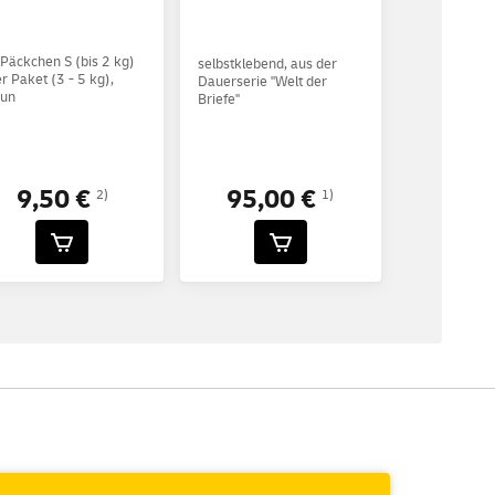
 Päckchen S (bis 2 kg)
selbstklebend, aus der
r Paket (3 - 5 kg),
Dauerserie "Welt der
aun
Briefe"
95,00 €
9,50 €
1)
2)