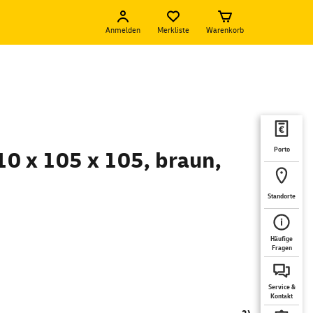
Anmelden
Merkliste
Warenkorb
Porto
10 x 105 x 105, braun,
Standorte
Häufige
Fragen
Service &
Kontakt