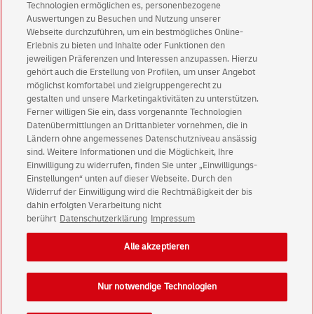
Technologien ermöglichen es, personenbezogene
Auswertungen zu Besuchen und Nutzung unserer
Immer informiert über exklusive Angebote und
Webseite durchzuführen, um ein bestmögliches Online-
Aktionen - jetzt mit Vorteil
Erlebnis zu bieten und Inhalte oder Funktionen den
jeweiligen Präferenzen und Interessen anzupassen. Hierzu
Privatkunden
sichern sich einen
5 € Gutschein
gehört auch die Erstellung von Profilen, um unser Angebot
für POSTSCAN!
möglichst komfortabel und zielgruppengerecht zu
Geschäftskunden
erhalten einen
5 € Gutschein
gestalten und unsere Marketingaktivitäten zu unterstützen.
Ferner willigen Sie ein, dass vorgenannte Technologien
für Briefmarke individuell!
Datenübermittlungen an Drittanbieter vornehmen, die in
Ländern ohne angemessenes Datenschutzniveau ansässig
Zur Newsletter-Anmeldung
sind. Weitere Informationen und die Möglichkeit, Ihre
Einwilligung zu widerrufen, finden Sie unter „Einwilligungs-
Einstellungen“ unten auf dieser Webseite. Durch den
Widerruf der Einwilligung wird die Rechtmäßigkeit der bis
dahin erfolgten Verarbeitung nicht
berührt
Datenschutzerklärung
Impressum
© Fri Aug 07 06:44:17 CEST 2026 Deutsche Post AG
Impressum
Datenschutz
Alle akzeptieren
Einwilligungs-Einstellungen
Rechtliche Hinweise
Barrierefreiheit
Nur notwendige Technologien