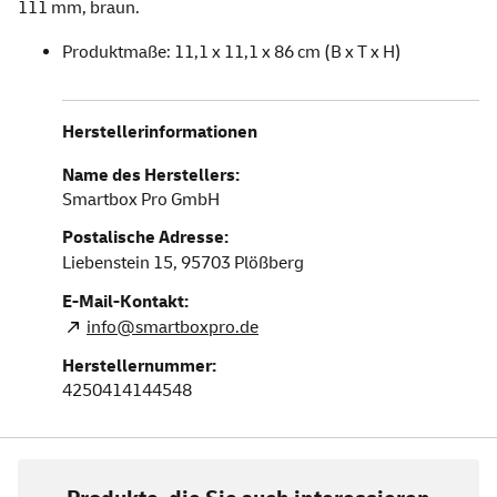
111 mm, braun.
Produktmaße: 11,1 x 11,1 x 86 cm (B x T x H)
Herstellerinformationen
Name des Herstellers:
Smartbox Pro GmbH
Postalische Adresse:
Liebenstein 15,
95703
Plößberg
E-Mail-Kontakt:
info@smartboxpro.de
Herstellernummer:
4250414144548