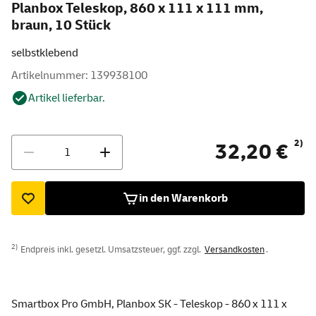
Planbox Teleskop, 860 x 111 x 111 mm,
braun, 10 Stück
selbstklebend
Artikelnummer: 139938100
Artikel lieferbar.
Menge
2)
32,20 €
in den Warenkorb
2)
Endpreis inkl. gesetzl. Umsatzsteuer, ggf. zzgl.
Versandkosten
.
Smartbox Pro GmbH, Planbox SK - Teleskop - 860 x 111 x