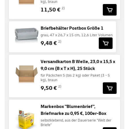
kg), braun
11,50 €
2)
Briefbehälter Postbox Größe 1
grau, 47 x 26,7 x 15 cm, 12,6 Liter Volumen
9,48 €
2)
Versandkarton B Welle, 23,0 x 15,5 x
9,0 cm (B x T x H), 25 Stück
für Päckchen S (bis 2 kg) oder Paket (3 - 5
kg), braun
9,50 €
2)
Markenbox "Blumenbrief",
Briefmarke zu 0,95 €, 100er-Box
selbstklebend, aus der Dauerserie "Welt der
Briefe"