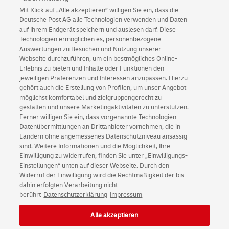
Mit Klick auf „Alle akzeptieren” willigen Sie ein, dass die
Deutsche Post AG alle Technologien verwenden und Daten
auf Ihrem Endgerät speichern und auslesen darf. Diese
Abonnieren Sie unseren Newsletter
Technologien ermöglichen es, personenbezogene
Auswertungen zu Besuchen und Nutzung unserer
Immer informiert über exklusive Angebote und
Webseite durchzuführen, um ein bestmögliches Online-
Aktionen - jetzt mit Vorteil
Erlebnis zu bieten und Inhalte oder Funktionen den
jeweiligen Präferenzen und Interessen anzupassen. Hierzu
Privatkunden
sichern sich einen
5 € Gutschein
gehört auch die Erstellung von Profilen, um unser Angebot
für POSTSCAN!
möglichst komfortabel und zielgruppengerecht zu
gestalten und unsere Marketingaktivitäten zu unterstützen.
Geschäftskunden
erhalten einen
5 € Gutschein
Ferner willigen Sie ein, dass vorgenannte Technologien
für Briefmarke individuell!
Datenübermittlungen an Drittanbieter vornehmen, die in
Ländern ohne angemessenes Datenschutzniveau ansässig
sind. Weitere Informationen und die Möglichkeit, Ihre
Zur Newsletter-Anmeldung
Einwilligung zu widerrufen, finden Sie unter „Einwilligungs-
Einstellungen“ unten auf dieser Webseite. Durch den
Widerruf der Einwilligung wird die Rechtmäßigkeit der bis
dahin erfolgten Verarbeitung nicht
berührt
Datenschutzerklärung
Impressum
© Fri Aug 07 11:45:47 CEST 2026 Deutsche Post AG
Impressum
Datenschutz
Alle akzeptieren