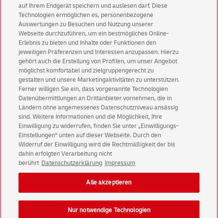
Abonnieren Sie unseren Newsletter
auf Ihrem Endgerät speichern und auslesen darf. Diese
Technologien ermöglichen es, personenbezogene
Immer informiert über exklusive Angebote und
Auswertungen zu Besuchen und Nutzung unserer
Aktionen - jetzt mit Vorteil
Webseite durchzuführen, um ein bestmögliches Online-
Erlebnis zu bieten und Inhalte oder Funktionen den
Privatkunden
sichern sich einen
5 € Gutschein
jeweiligen Präferenzen und Interessen anzupassen. Hierzu
für POSTSCAN!
gehört auch die Erstellung von Profilen, um unser Angebot
Geschäftskunden
erhalten einen
5 € Gutschein
möglichst komfortabel und zielgruppengerecht zu
gestalten und unsere Marketingaktivitäten zu unterstützen.
für Briefmarke individuell!
Ferner willigen Sie ein, dass vorgenannte Technologien
Datenübermittlungen an Drittanbieter vornehmen, die in
Ländern ohne angemessenes Datenschutzniveau ansässig
Zur Newsletter-Anmeldung
sind. Weitere Informationen und die Möglichkeit, Ihre
Einwilligung zu widerrufen, finden Sie unter „Einwilligungs-
Einstellungen“ unten auf dieser Webseite. Durch den
Widerruf der Einwilligung wird die Rechtmäßigkeit der bis
dahin erfolgten Verarbeitung nicht
© Sat Aug 08 06:59:25 CEST 2026 Deutsche Post AG
berührt
Datenschutzerklärung
Impressum
Impressum
Datenschutz
Alle akzeptieren
Einwilligungs-Einstellungen
Rechtliche Hinweise
Barrierefreiheit
Nur notwendige Technologien