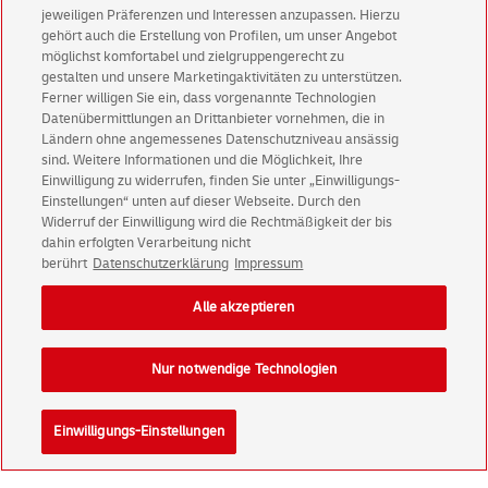
jeweiligen Präferenzen und Interessen anzupassen. Hierzu
gehört auch die Erstellung von Profilen, um unser Angebot
Abonnieren Sie unseren Newsletter
möglichst komfortabel und zielgruppengerecht zu
gestalten und unsere Marketingaktivitäten zu unterstützen.
Ferner willigen Sie ein, dass vorgenannte Technologien
Immer informiert über exklusive Angebote und
Datenübermittlungen an Drittanbieter vornehmen, die in
Aktionen - jetzt mit Vorteil
Ländern ohne angemessenes Datenschutzniveau ansässig
sind. Weitere Informationen und die Möglichkeit, Ihre
Privatkunden
sichern sich einen
5 € Gutschein
Einwilligung zu widerrufen, finden Sie unter „Einwilligungs-
für POSTSCAN!
Einstellungen“ unten auf dieser Webseite. Durch den
Geschäftskunden
erhalten einen
5 € Gutschein
Widerruf der Einwilligung wird die Rechtmäßigkeit der bis
dahin erfolgten Verarbeitung nicht
für Briefmarke individuell!
berührt
Datenschutzerklärung
Impressum
Zur Newsletter-Anmeldung
Alle akzeptieren
Nur notwendige Technologien
© Sun Aug 09 05:41:47 CEST 2026 Deutsche Post AG
Einwilligungs-Einstellungen
Impressum
Datenschutz
Einwilligungs-Einstellungen
Rechtliche Hinweise