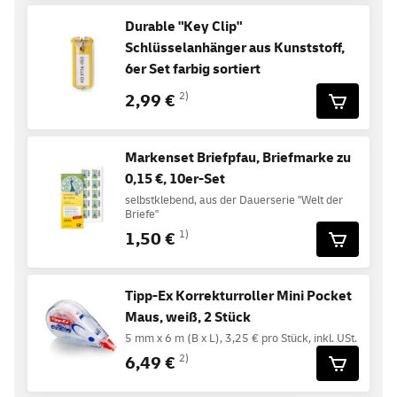
Durable "Key Clip"
Schlüsselanhänger aus Kunststoff,
6er Set farbig sortiert
2,99 €
2)
Markenset Briefpfau, Briefmarke zu
0,15 €, 10er-Set
selbstklebend, aus der Dauerserie "Welt der
Briefe"
1,50 €
1)
Tipp-Ex Korrekturroller Mini Pocket
Maus, weiß, 2 Stück
5 mm x 6 m (B x L), 3,25 € pro Stück, inkl. USt.
6,49 €
2)