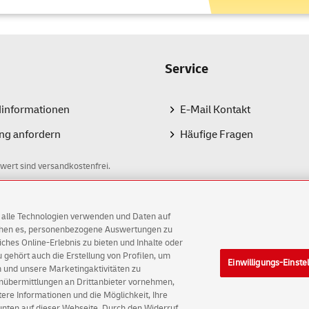
Service
dinformationen
E-Mail Kontakt
ng anfordern
Häufige Fragen
wert sind versandkostenfrei.
AG alle Technologien verwenden und Daten auf
ichen es, personenbezogene Auswertungen zu
hes Online-Erlebnis zu bieten und Inhalte oder
gehört auch die Erstellung von Profilen, um
Einwilligungs-Einste
AG
 und unsere Marketingaktivitäten zu
enübermittlungen an Drittanbieter vornehmen,
ellungen
Rechtliche Hinweise
Barrierefreiheit
re Informationen und die Möglichkeit, Ihre
 unten auf dieser Webseite. Durch den Widerruf