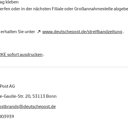
ag kleben
erfen oder in der nächsten Filiale oder Großannahmestelle abgeb
erhalten Sie unter
www.deutschepost.de/streifbandzeitung
.
RKE sofort ausdrucken
.
Post AG
e-Gaulle-Str. 20,
53113
Bonn
postbrands@deutschepost.de
003939