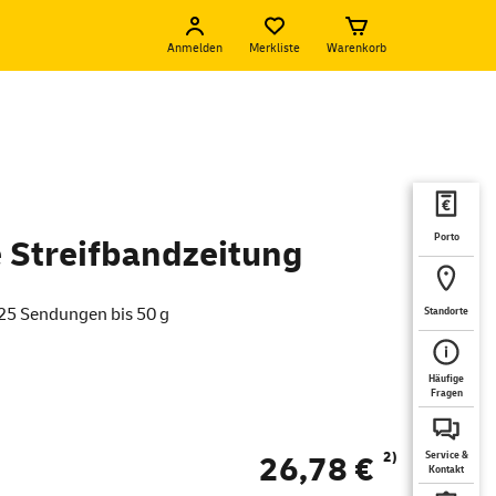
Anmelden
Merkliste
Warenkorb
Porto
 Streifbandzeitung
 25 Sendungen bis 50 g
Standorte
Häufige
Fragen
2)
26,78 €
Service &
Kontakt