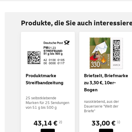
Produkte, die Sie auch interessie
Produktmarke
Briefzelt, Briefmarke
Streifbandzeitung
zu 3,30 €, 10er-
Bogen
25 selbstklebende
nassklebend, aus der
Marken für 25 Sendungen
Dauerserie "Welt der
von 51 g bis 500 g
Briefe"
43,14 €
33,00 €
2)
1)