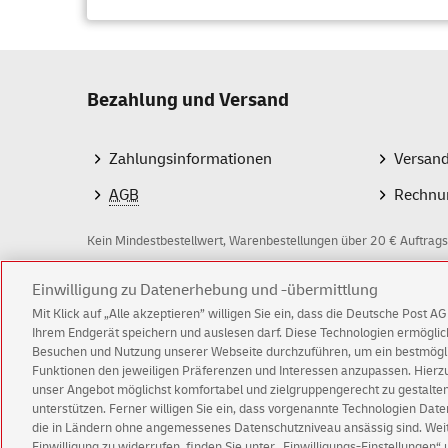
Bezahlung und Versand
Zahlungsinformationen
Versan
AGB
Rechnu
Kein Mindestbestellwert, Warenbestellungen über 20 € Auftrags
Einwilligung zu Datenerhebung und -übermittlung
Z
Mit Klick auf „Alle akzeptieren” willigen Sie ein, dass die Deutsche Post 
a
Ihrem Endgerät speichern und auslesen darf. Diese Technologien ermögl
Besuchen und Nutzung unserer Webseite durchzuführen, um ein bestmöglic
h
Funktionen den jeweiligen Präferenzen und Interessen anzupassen. Hierzu 
l
© Thu Aug 06 07:51:02 CEST 2026 Deutsche Post 
unser Angebot möglichst komfortabel und zielgruppengerecht zu gestalten
unterstützen. Ferner willigen Sie ein, dass vorgenannte Technologien Dat
Impressum
Datenschutz
Einwilligungs-Einst
m
die in Ländern ohne angemessenes Datenschutzniveau ansässig sind. Weite
Einwilligung zu widerrufen, finden Sie unter „Einwilligungs-Einstellungen“