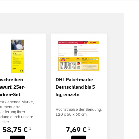
nschreiben
DHL Paketmarke
nwurf, 25er-
Deutschland bis 5
rken-Set
kg, einzeln
bstklebende Marke,
kumentierte
Höchstmaße der Sendung:
lieferung Ihrer
120 x 60 x 60 cm
dung durch unsere
teller
58,75 €
7,69 €
1)
1)