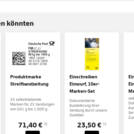
ren könnten
Produktmarke
Einschreiben
Ei
Streifbandzeitung
Einwurf, 10er-
Ei
Marken-Set
Ma
sel
25 selbstklebende
Dokumentierte
Do
Marken für 25 Sendungen
Auslieferung Ihrer
Aus
von 501 g bis 1.000 g
Sendung durch unsere
Sen
Zusteller
Zus
71,40 €
23,50 €
2)
1)