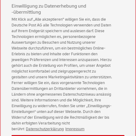
Einwilligung zu Datenerhebung und
-übermittlung
Mit Klick auf „Alle akzeptieren” willigen Sie ein, dass die
Deutsche Post AG alle Technologien verwenden und Daten
Abonnieren Sie unseren Newsletter
auf Ihrem Endgerät speichern und auslesen darf. Diese
Technologien ermöglichen es, personenbezogene
Immer informiert über exklusive Angebote und
Auswertungen zu Besuchen und Nutzung unserer
Aktionen - jetzt mit Vorteil
Webseite durchzuführen, um ein bestmögliches Online-
Erlebnis zu bieten und Inhalte oder Funktionen den
Privatkunden
sichern sich einen
5 € Gutschein
jeweiligen Präferenzen und Interessen anzupassen. Hierzu
für POSTSCAN!
gehört auch die Erstellung von Profilen, um unser Angebot
Geschäftskunden
erhalten einen
5 € Gutschein
möglichst komfortabel und zielgruppengerecht zu
gestalten und unsere Marketingaktivitäten zu unterstützen.
für Briefmarke individuell!
Ferner willigen Sie ein, dass vorgenannte Technologien
Datenübermittlungen an Drittanbieter vornehmen, die in
Ländern ohne angemessenes Datenschutzniveau ansässig
Zur Newsletter-Anmeldung
sind. Weitere Informationen und die Möglichkeit, Ihre
Einwilligung zu widerrufen, finden Sie unter „Einwilligungs-
Einstellungen“ unten auf dieser Webseite. Durch den
Widerruf der Einwilligung wird die Rechtmäßigkeit der bis
dahin erfolgten Verarbeitung nicht
© Sat Aug 08 13:54:57 CEST 2026 Deutsche Post AG
berührt
Datenschutzerklärung
Impressum
Impressum
Datenschutz