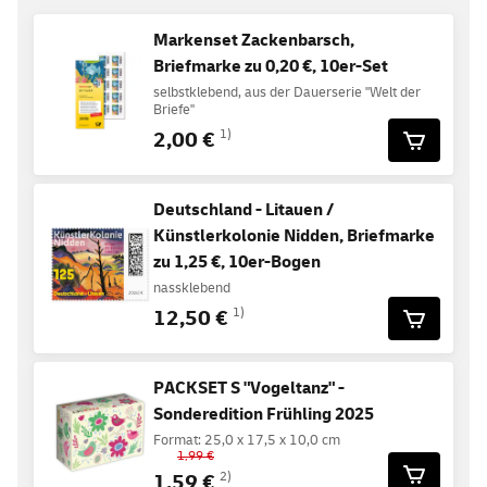
Markenset Zackenbarsch,
Briefmarke zu 0,20 €, 10er-Set
selbstklebend, aus der Dauerserie "Welt der
Briefe"
2,00 €
1)
Deutschland - Litauen /
Künstlerkolonie Nidden, Briefmarke
zu 1,25 €, 10er-Bogen
nassklebend
12,50 €
1)
PACKSET S "Vogeltanz" -
Sonderedition Frühling 2025
Format: 25,0 x 17,5 x 10,0 cm
1,99 €
1,59 €
2)