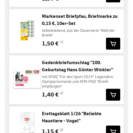
Markenset Briefpfau, Briefmarke zu
0,15 €, 10er-Set
selbstklebend, aus der Dauerserie "Welt der
Briefe"
1,50 €
1)
Gedenkbriefumschlag "100.
Geburtstag Hans Günter Winkler"
mit SPWZ "Für den Sport 2019" Legendäre
Olympiamomente und ATM-PWZ "Briefe
empfangen"
1,40 €
2)
Ersttagsblatt 1/26 "Beliebte
Haustiere - Vogel"
1,15 €
2)