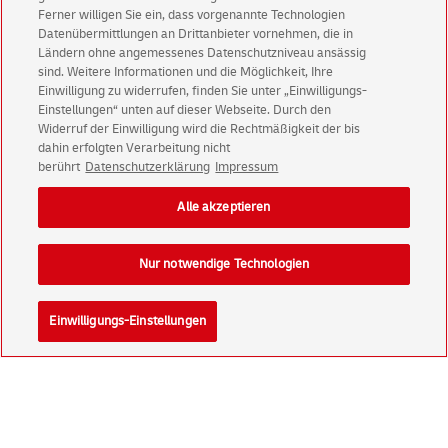
Immer informiert über exklusive Angebote und
Ferner willigen Sie ein, dass vorgenannte Technologien
Datenübermittlungen an Drittanbieter vornehmen, die in
Aktionen - jetzt mit Vorteil
Ländern ohne angemessenes Datenschutzniveau ansässig
Privatkunden
sichern sich einen
5 € Gutschein
sind. Weitere Informationen und die Möglichkeit, Ihre
für POSTSCAN!
Einwilligung zu widerrufen, finden Sie unter „Einwilligungs-
Einstellungen“ unten auf dieser Webseite. Durch den
Geschäftskunden
erhalten einen
5 € Gutschein
Widerruf der Einwilligung wird die Rechtmäßigkeit der bis
für Briefmarke individuell!
dahin erfolgten Verarbeitung nicht
berührt
Datenschutzerklärung
Impressum
Zur Newsletter-Anmeldung
Alle akzeptieren
Nur notwendige Technologien
© Sun Aug 09 10:26:51 CEST 2026 Deutsche Post AG
Einwilligungs-Einstellungen
Impressum
Datenschutz
Einwilligungs-Einstellungen
Rechtliche Hinweise
Barrierefreiheit