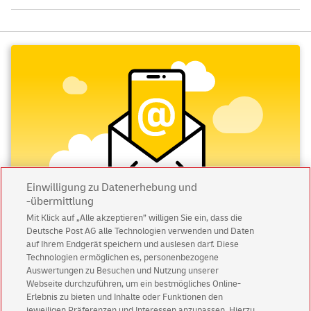
Einwilligung zu Datenerhebung und
-übermittlung
Mit Klick auf „Alle akzeptieren” willigen Sie ein, dass die
Deutsche Post AG alle Technologien verwenden und Daten
Abonnieren Sie unseren Newsletter
auf Ihrem Endgerät speichern und auslesen darf. Diese
Technologien ermöglichen es, personenbezogene
Immer informiert über exklusive Angebote und
Auswertungen zu Besuchen und Nutzung unserer
Aktionen - jetzt mit Vorteil
Webseite durchzuführen, um ein bestmögliches Online-
Erlebnis zu bieten und Inhalte oder Funktionen den
Privatkunden
sichern sich einen
5 € Gutschein
jeweiligen Präferenzen und Interessen anzupassen. Hierzu