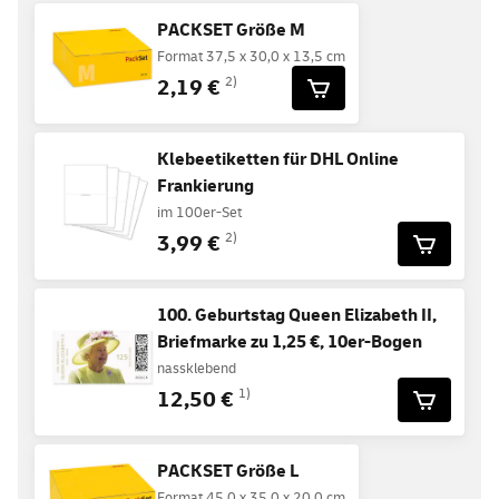
PACKSET Größe M
Format 37,5 x 30,0 x 13,5 cm
2,19 €
2)
Klebeetiketten für DHL Online
Frankierung
im 100er-Set
3,99 €
2)
100. Geburtstag Queen Elizabeth II,
Briefmarke zu 1,25 €, 10er-Bogen
nassklebend
12,50 €
1)
PACKSET Größe L
Format 45,0 x 35,0 x 20,0 cm