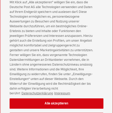
Mit Klick auf „Alle akzeptieren” willigen Sie ein, dass die
Deutsche Post AG alle Technologien verwenden und Daten
Abonnieren Sie unseren Newsletter
auf Ihrem Endgerät speichern und auslesen darf. Diese
Technologien ermöglichen es, personenbezogene
Immer informiert über exklusive Angebote und
Auswertungen zu Besuchen und Nutzung unserer
Aktionen - jetzt mit Vorteil
Webseite durchzuführen, um ein bestmögliches Online-
Erlebnis zu bieten und Inhalte oder Funktionen den
Privatkunden
sichern sich einen
5 € Gutschein
jeweiligen Präferenzen und Interessen anzupassen. Hierzu
für POSTSCAN!
gehört auch die Erstellung von Profilen, um unser Angebot
Geschäftskunden
erhalten einen
5 € Gutschein
möglichst komfortabel und zielgruppengerecht zu
gestalten und unsere Marketingaktivitäten zu unterstützen.
für Briefmarke individuell!
Ferner willigen Sie ein, dass vorgenannte Technologien
Datenübermittlungen an Drittanbieter vornehmen, die in
Ländern ohne angemessenes Datenschutzniveau ansässig
Zur Newsletter-Anmeldung
sind. Weitere Informationen und die Möglichkeit, Ihre
Einwilligung zu widerrufen, finden Sie unter „Einwilligungs-
Einstellungen“ unten auf dieser Webseite. Durch den
Widerruf der Einwilligung wird die Rechtmäßigkeit der bis
dahin erfolgten Verarbeitung nicht
© Fri Aug 07 01:49:47 CEST 2026 Deutsche Post AG
berührt
Datenschutzerklärung
Impressum
Impressum
Datenschutz
Alle akzeptieren
Einwilligungs-Einstellungen
Rechtliche Hinweise
Barrierefreiheit