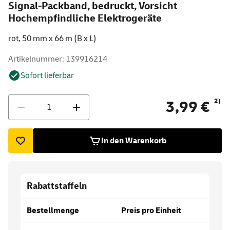
Signal-Packband, bedruckt, Vorsicht
Hochempfindliche Elektrogeräte
rot, 50 mm x 66 m (B x L)
Artikelnummer: 139916214
Sofort lieferbar
Menge
2)
3,99 €
In den Warenkorb
Rabattstaffeln
Bestellmenge
Preis pro Einheit