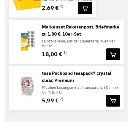
2,69 €
2)
Markenset Raketenpost, Briefmarke
zu 1,80 €, 10er-Set
selbstklebend, aus der Dauerserie "Welt der
Briefe"
18,00 €
1)
tesa Packband tesapack® crystal
clear, Premium
PP, ohne Lösungsmittel, transparent, 50 mm x
66 m (B x L)
5,99 €
2)