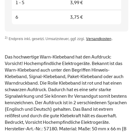
1 - 5
3,99 €
6
3,75 €
2)
Endpreis inkl. gesetzl. Umsatzsteuer, ggf. zzgl.
Versandkosten
.
Das hochwertige Warn-Klebeband hat den Aufdruck:
Vorsicht! Hochempfindliche Elektrogeräte. Bekannt ist das
Warn-Klebeband auch unter den Begriffen Hinweis-
Klebeband, Signal-Klebeband, Paket-Klebeband oder auch
Warndruckband. Die Rolle Klebeband ist rot und hat einen
schwarzen Aufdruck. Dadurch hat es eine sehr starke
Signalwirkung und Sie können Ihr Versandgut somit bestens
kennzeichnen. Der Aufdruck ist in 2 verschiedenen Sprachen
(Englisch und Deutsch) gehalten. Das Band ist extrem
reißfest und durch die gute Klebekraft hält es dauerhaft.
Bedruckt, Vorsicht Hochempfindliche Elektrogeräte.
Hersteller-Art.-Nr.: 57180. Material: Maße: 50 mm x 66 m (B