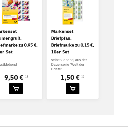
rkenset
Markenset
umengruß,
Briefpfau,
iefmarke zu 0,95 €,
Briefmarke zu 0,15 €,
er-Set
10er-Set
selbstklebend, aus der
bstklebend
Dauerserie "Welt der
Briefe"
9,50 €
1,50 €
1)
1)