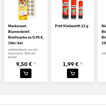
Markenset
Pritt Klebestift 22 g
Ma
Blumenbrief,
Bl
Briefmarke zu 0,95 €,
Br
10er-Set
10
selbstklebend, aus der
Dauerserie "Welt der
sel
Briefe"
9,50 €
1,99 €
1)
2)