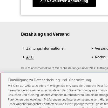
Zur Newsletter-Anmeldung
Bezahlung und Versand
Zahlungsinformationen
Versan
AGB
Rechnu
Kein Mindestbestellwert, Warenbestellungen über 20 € Auftrags
Z
Einwilligung zu Datenerhebung und -übermittlung
Mit Klick auf „Alle akzeptieren” willigen Sie ein, dass die Deutsche Post 
a
Ihrem Endgerät speichern und auslesen darf. Diese Technologien ermögl
Besuchen und Nutzung unserer Webseite durchzuführen, um ein bestmöglic
h
Funktionen den jeweiligen Präferenzen und Interessen anzupassen. Hierzu 
l
© Fri Aug 07 04:54:07 CEST 2026 Deutsche Post A
unser Angebot möglichst komfortabel und zielgruppengerecht zu gestalten