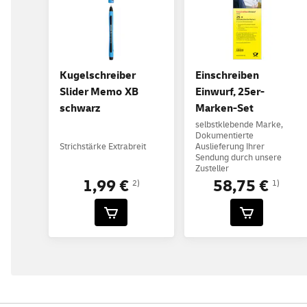
Kugelschreiber
Einschreiben
Slider Memo XB
Einwurf, 25er-
schwarz
Marken-Set
selbstklebende Marke,
Dokumentierte
Strichstärke Extrabreit
Auslieferung Ihrer
Sendung durch unsere
Zusteller
1,99 €
58,75 €
2)
1)