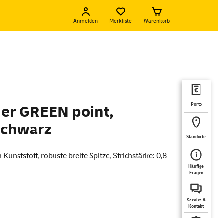
Anmelden
Merkliste
Warenkorb
Porto
ner GREEN point,
 schwarz
Standorte
 Kunststoff, robuste breite Spitze, Strichstärke: 0,8
Häufige
Fragen
Service &
Kontakt