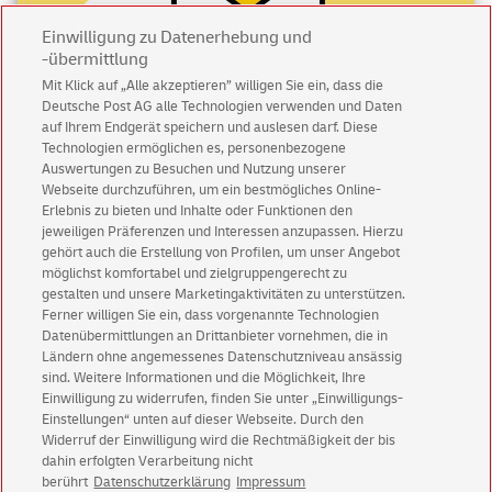
Einwilligung zu Datenerhebung und
-übermittlung
Mit Klick auf „Alle akzeptieren” willigen Sie ein, dass die
Deutsche Post AG alle Technologien verwenden und Daten
Abonnieren Sie unseren Newsletter
auf Ihrem Endgerät speichern und auslesen darf. Diese
Technologien ermöglichen es, personenbezogene
Auswertungen zu Besuchen und Nutzung unserer
Immer informiert über exklusive Angebote und
Webseite durchzuführen, um ein bestmögliches Online-
Aktionen - jetzt mit Vorteil
Erlebnis zu bieten und Inhalte oder Funktionen den
jeweiligen Präferenzen und Interessen anzupassen. Hierzu
Privatkunden
sichern sich einen
5 € Gutschein
gehört auch die Erstellung von Profilen, um unser Angebot
für POSTSCAN!
möglichst komfortabel und zielgruppengerecht zu
Geschäftskunden
erhalten einen
5 € Gutschein
gestalten und unsere Marketingaktivitäten zu unterstützen.
Ferner willigen Sie ein, dass vorgenannte Technologien
für Briefmarke individuell!
Datenübermittlungen an Drittanbieter vornehmen, die in
Ländern ohne angemessenes Datenschutzniveau ansässig
Zur Newsletter-Anmeldung
sind. Weitere Informationen und die Möglichkeit, Ihre
Einwilligung zu widerrufen, finden Sie unter „Einwilligungs-
Einstellungen“ unten auf dieser Webseite. Durch den
Widerruf der Einwilligung wird die Rechtmäßigkeit der bis
dahin erfolgten Verarbeitung nicht
berührt
Datenschutzerklärung
Impressum
© Sun Aug 09 01:09:05 CEST 2026 Deutsche Post AG