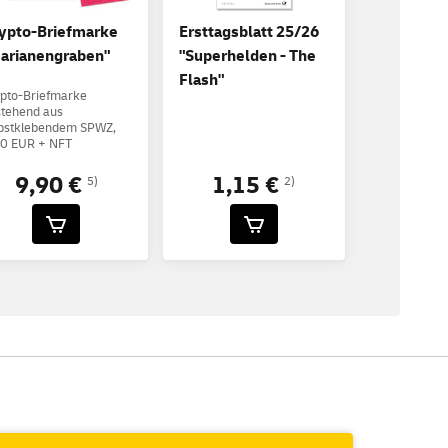
ypto-Briefmarke
Ersttagsblatt 25/26
arianengraben"
"Superhelden - The
Flash"
pto-Briefmarke
tehend aus
lbstklebendem SPWZ,
80 EUR + NFT
9,90 €
1,15 €
5)
2)