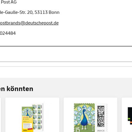
 Post AG
e-Gaulle-Str. 20,
53113
Bonn
postbrands@deutschepost.de
024484
ren könnten