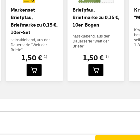
Markenset
Briefpfau,
Kr
Briefpfau,
Briefmarke zu 0,15 €,
"M
Briefmarke zu 0,15 €,
10er-Bogen
Kry
10er-Set
bes
nassklebend, aus der
selbstklebend, aus der
se
Dauerserie "Welt der
Dauerserie "Welt der
1,
Briefe"
Briefe"
1,50 €
1,50 €
1)
1)