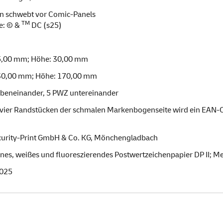
 schwebt vor Comic-Panels
TM
e: © &
DC (s25)
55,00 mm; Höhe: 30,00 mm
130,00 mm; Höhe: 170,00 mm
beneinander, 5 PWZ untereinander
 vier Randstücken der schmalen Markenbogenseite wird ein EAN-Co
curity-Print GmbH & Co. KG, Mönchengladbach
nes, weißes und fluoreszierendes Postwertzeichenpapier DP II; M
2025