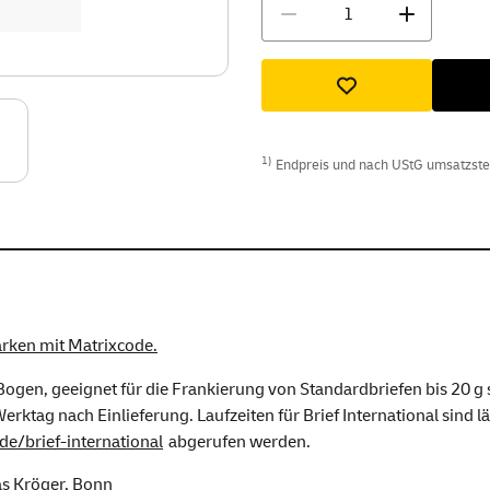
Menge
1)
Endpreis und nach UStG umsatzsteue
arken mit Matrixcode.
gen, geeignet für die Frankierung von Standardbriefen bis 20 g so
rktag nach Einlieferung. Laufzeiten für Brief International sind lä
de/brief-international
abgerufen werden.
as Kröger, Bonn