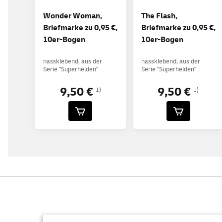
Wonder Woman,
The Flash,
Briefmarke zu 0,95 €,
Briefmarke zu 0,95 €,
10er-Bogen
10er-Bogen
nassklebend, aus der
nassklebend, aus der
Serie "Superhelden"
Serie "Superhelden"
9,50 €
9,50 €
1)
1)