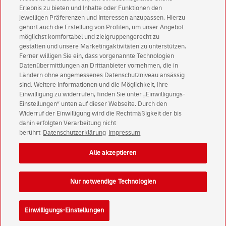
Erlebnis zu bieten und Inhalte oder Funktionen den
Privatkunden
sichern sich einen
5 € Gutschein
jeweiligen Präferenzen und Interessen anzupassen. Hierzu
für POSTSCAN!
gehört auch die Erstellung von Profilen, um unser Angebot
Geschäftskunden
erhalten einen
5 € Gutschein
möglichst komfortabel und zielgruppengerecht zu
gestalten und unsere Marketingaktivitäten zu unterstützen.
für Briefmarke individuell!
Ferner willigen Sie ein, dass vorgenannte Technologien
Datenübermittlungen an Drittanbieter vornehmen, die in
Ländern ohne angemessenes Datenschutzniveau ansässig
Zur Newsletter-Anmeldung
sind. Weitere Informationen und die Möglichkeit, Ihre
Einwilligung zu widerrufen, finden Sie unter „Einwilligungs-
Einstellungen“ unten auf dieser Webseite. Durch den
Widerruf der Einwilligung wird die Rechtmäßigkeit der bis
dahin erfolgten Verarbeitung nicht
© Fri Aug 07 22:44:55 CEST 2026 Deutsche Post AG
berührt
Datenschutzerklärung
Impressum
Impressum
Datenschutz
Alle akzeptieren
Einwilligungs-Einstellungen
Rechtliche Hinweise
Barrierefreiheit
Nur notwendige Technologien
Einwilligungs-Einstellungen
Konzern
Karriere
Presse
Investoren