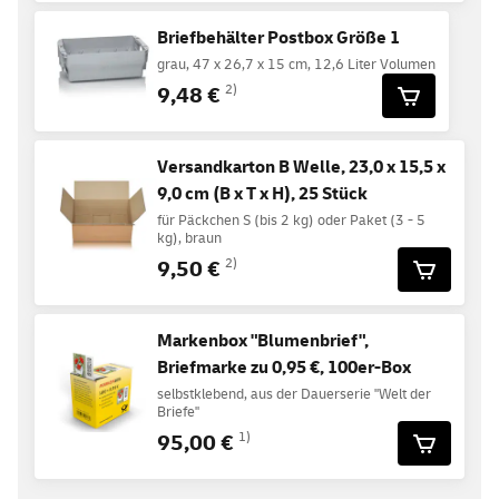
Briefbehälter Postbox Größe 1
grau, 47 x 26,7 x 15 cm, 12,6 Liter Volumen
9,48 €
2)
Versandkarton B Welle, 23,0 x 15,5 x
9,0 cm (B x T x H), 25 Stück
für Päckchen S (bis 2 kg) oder Paket (3 - 5
kg), braun
9,50 €
2)
Markenbox "Blumenbrief",
Briefmarke zu 0,95 €, 100er-Box
selbstklebend, aus der Dauerserie "Welt der
Briefe"
95,00 €
1)