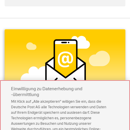
Einwilligung zu Datenerhebung und
-übermittlung
Mit Klick auf „Alle akzeptieren” willigen Sie ein, dass die
Deutsche Post AG alle Technologien verwenden und Daten
Abonnieren Sie unseren Newsletter
auf Ihrem Endgerät speichern und auslesen darf. Diese
Technologien ermöglichen es, personenbezogene
Immer informiert über exklusive Angebote und
Auswertungen zu Besuchen und Nutzung unserer
Aktionen - jetzt mit Vorteil
Webseite durchzuführen, um ein bestmögliches Online-