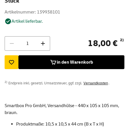
Stück
Artikelnummer: 139938101
Artikel lieferbar.
Menge
2)
18,00 €
in den Warenkorb
2)
Endpreis inkl. gesetzl. Umsatzsteuer, ggf. zzgl.
Versandkosten
.
Smartbox Pro GmbH, Versandhülse - 440 x 105 x 105 mm,
braun.
Produktmaße: 10,5 x 10,5 x 44 cm (B x T x H)