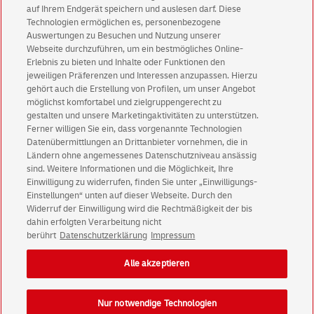
Abonnieren Sie unseren Newsletter
auf Ihrem Endgerät speichern und auslesen darf. Diese
Technologien ermöglichen es, personenbezogene
Auswertungen zu Besuchen und Nutzung unserer
Immer informiert über exklusive Angebote und
Webseite durchzuführen, um ein bestmögliches Online-
Aktionen - jetzt mit Vorteil
Erlebnis zu bieten und Inhalte oder Funktionen den
jeweiligen Präferenzen und Interessen anzupassen. Hierzu
Privatkunden
sichern sich einen
5 € Gutschein
gehört auch die Erstellung von Profilen, um unser Angebot
für POSTSCAN!
möglichst komfortabel und zielgruppengerecht zu
Geschäftskunden
erhalten einen
5 € Gutschein
gestalten und unsere Marketingaktivitäten zu unterstützen.
Ferner willigen Sie ein, dass vorgenannte Technologien
für Briefmarke individuell!
Datenübermittlungen an Drittanbieter vornehmen, die in
Ländern ohne angemessenes Datenschutzniveau ansässig
Zur Newsletter-Anmeldung
sind. Weitere Informationen und die Möglichkeit, Ihre
Einwilligung zu widerrufen, finden Sie unter „Einwilligungs-
Einstellungen“ unten auf dieser Webseite. Durch den
Widerruf der Einwilligung wird die Rechtmäßigkeit der bis
dahin erfolgten Verarbeitung nicht
berührt
Datenschutzerklärung
Impressum
© Sun Aug 09 10:51:15 CEST 2026 Deutsche Post AG
Impressum
Datenschutz
Alle akzeptieren
Einwilligungs-Einstellungen
Rechtliche Hinweise
Barrierefreiheit
Nur notwendige Technologien