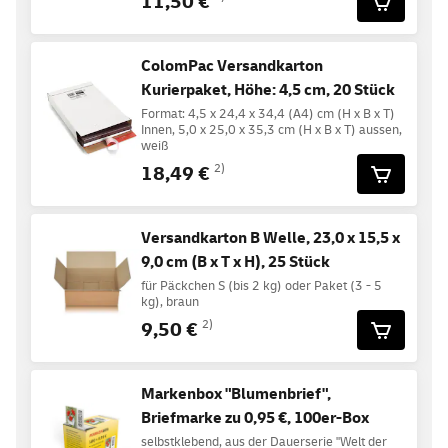
11,50 €
ColomPac Versandkarton
Kurierpaket, Höhe: 4,5 cm, 20 Stück
Format: 4,5 x 24,4 x 34,4 (A4) cm (H x B x T)
Innen, 5,0 x 25,0 x 35,3 cm (H x B x T) aussen,
weiß
18,49 €
2)
Versandkarton B Welle, 23,0 x 15,5 x
9,0 cm (B x T x H), 25 Stück
für Päckchen S (bis 2 kg) oder Paket (3 - 5
kg), braun
9,50 €
2)
Markenbox "Blumenbrief",
Briefmarke zu 0,95 €, 100er-Box
selbstklebend, aus der Dauerserie "Welt der