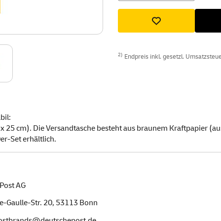
2)
Endpreis inkl. gesetzl. Umsatzsteuer
bil:
x 25 cm). Die Versandtasche besteht aus braunem Kraftpapier (aus
r-Set erhältlich.
Post AG
e-Gaulle-Str. 20,
53113
Bonn
postbrands@deutschepost.de