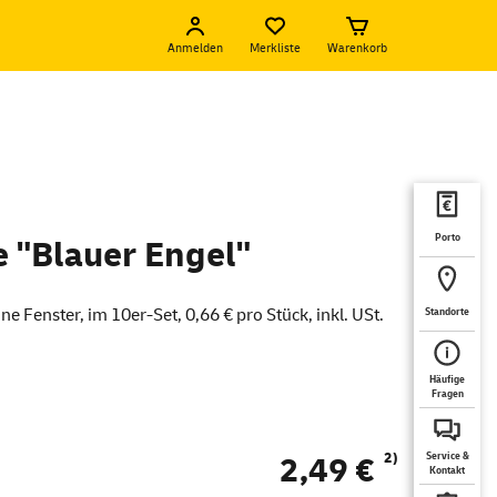
Anmelden
Merkliste
Warenkorb
Porto
 "Blauer Engel"
e Fenster, im 10er-Set, 0,66 € pro Stück, inkl. USt.
Standorte
Häufige
Fragen
2)
2,49 €
Service &
Kontakt