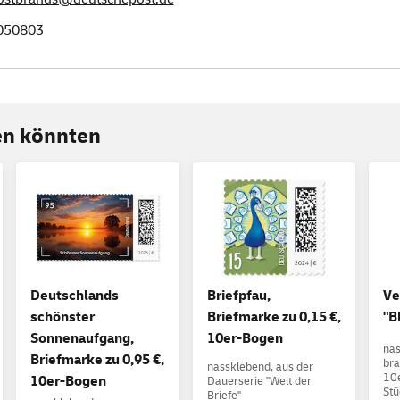
050803
ren könnten
Deutschlands
Briefpfau,
Ve
schönster
Briefmarke zu 0,15 €,
"B
Sonnenaufgang,
10er-Bogen
nas
Briefmarke zu 0,95 €,
bra
nassklebend, aus der
10e
10er-Bogen
Dauerserie "Welt der
Stü
Briefe"