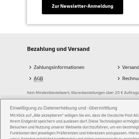
Zur Newsletter-Anmeldung
Bezahlung und Versand
Zahlungsinformationen
Versan
AGB
Rechnu
Kein Mindestbestellwert, Warenbestellungen über 20 € Auftrags
Einwilligung zu Datenerhebung und -übermittlung
Z
Mit Klick auf „Alle akzeptieren” willigen Sie ein, dass die Deutsche Post 
a
Ihrem Endgerät speichern und auslesen darf. Diese Technologien ermögl
Besuchen und Nutzung unserer Webseite durchzuführen, um ein bestmöglic
h
Funktionen den jeweiligen Präferenzen und Interessen anzupassen. Hierzu 
© Fri Aug 07 15:55:37 CEST 2026 Deutsche Post A