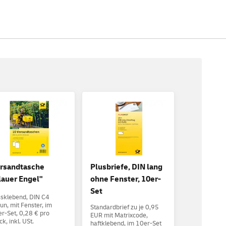
rsandtasche
Plusbriefe, DIN lang
lauer Engel"
ohne Fenster, 10er-
Set
sklebend, DIN C4
un, mit Fenster, im
Standardbrief zu je 0,95
r-Set, 0,28 € pro
EUR mit Matrixcode,
ck, inkl. USt.
haftklebend, im 10er-Set