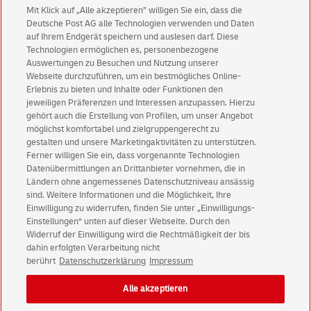
Mit Klick auf „Alle akzeptieren” willigen Sie ein, dass die
Deutsche Post AG alle Technologien verwenden und Daten
auf Ihrem Endgerät speichern und auslesen darf. Diese
Technologien ermöglichen es, personenbezogene
Abonnieren Sie unseren Newsletter
Auswertungen zu Besuchen und Nutzung unserer
Webseite durchzuführen, um ein bestmögliches Online-
Immer informiert über exklusive Angebote und
Erlebnis zu bieten und Inhalte oder Funktionen den
Aktionen - jetzt mit Vorteil
jeweiligen Präferenzen und Interessen anzupassen. Hierzu
gehört auch die Erstellung von Profilen, um unser Angebot
Privatkunden
sichern sich einen
5 € Gutschein
möglichst komfortabel und zielgruppengerecht zu
für POSTSCAN!
gestalten und unsere Marketingaktivitäten zu unterstützen.
Ferner willigen Sie ein, dass vorgenannte Technologien
Geschäftskunden
erhalten einen
5 € Gutschein
Datenübermittlungen an Drittanbieter vornehmen, die in
für Briefmarke individuell!
Ländern ohne angemessenes Datenschutzniveau ansässig
sind. Weitere Informationen und die Möglichkeit, Ihre
Einwilligung zu widerrufen, finden Sie unter „Einwilligungs-
Zur Newsletter-Anmeldung
Einstellungen“ unten auf dieser Webseite. Durch den
Widerruf der Einwilligung wird die Rechtmäßigkeit der bis
dahin erfolgten Verarbeitung nicht
berührt
Datenschutzerklärung
Impressum
© Sun Aug 09 08:03:09 CEST 2026 Deutsche Post AG
Alle akzeptieren
Impressum
Datenschutz