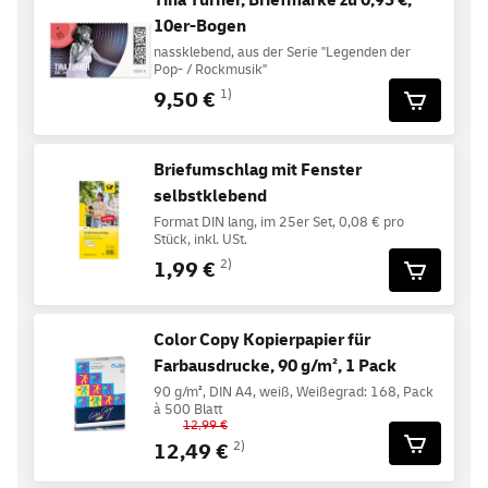
Tina Turner, Briefmarke zu 0,95 €,
10er-Bogen
nassklebend, aus der Serie "Legenden der
Pop- / Rockmusik"
9,50 €
1)
Briefumschlag mit Fenster
selbstklebend
Format DIN lang, im 25er Set, 0,08 € pro
Stück, inkl. USt.
1,99 €
2)
Color Copy Kopierpapier für
Farbausdrucke, 90 g/m², 1 Pack
90 g/m², DIN A4, weiß, Weißegrad: 168, Pack
à 500 Blatt
12,99 €
12,49 €
2)