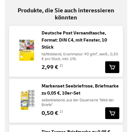
Produkte, die Sie auch interessieren
könnten
Deutsche Post Versandtasche,
Format: DIN C4, mit Fenster, 10
Stück
haftklebend, Grammatur: 90 g/m², weiß., 0,30
€ pro Stück, inkl. USt.
2,99 €
2)
Markenset Seebriefrose, Briefmarke
zu 0,05 €, 10er-Set
selbstklebend, aus der Dauerserie "Welt der
Briefe"
0,50 €
1)