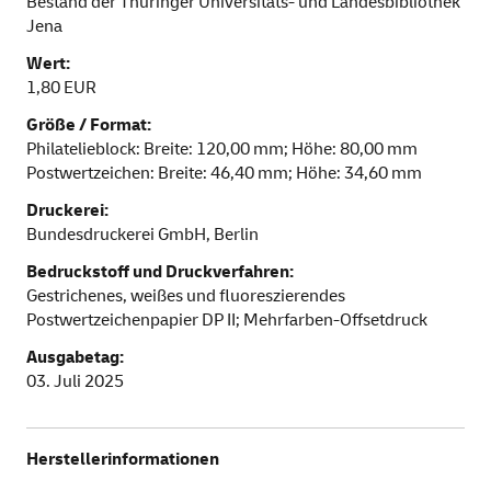
Bestand der Thüringer Universitäts- und Landesbibliothek
Jena
Wert:
1,80 EUR
Größe / Format:
Philatelieblock: Breite: 120,00 mm; Höhe: 80,00 mm
Postwertzeichen: Breite: 46,40 mm; Höhe: 34,60 mm
Druckerei:
Bundesdruckerei GmbH, Berlin
Bedruckstoff und Druckverfahren:
Gestrichenes, weißes und fluoreszierendes
Postwertzeichenpapier DP II; Mehrfarben-Offsetdruck
Ausgabetag:
03. Juli 2025
Herstellerinformationen