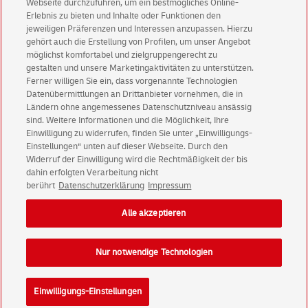
Aktionen - jetzt mit Vorteil
Webseite durchzuführen, um ein bestmögliches Online-
Erlebnis zu bieten und Inhalte oder Funktionen den
Privatkunden
sichern sich einen
5 € Gutschein
jeweiligen Präferenzen und Interessen anzupassen. Hierzu
für POSTSCAN!
gehört auch die Erstellung von Profilen, um unser Angebot
Geschäftskunden
erhalten einen
5 € Gutschein
möglichst komfortabel und zielgruppengerecht zu
gestalten und unsere Marketingaktivitäten zu unterstützen.
für Briefmarke individuell!
Ferner willigen Sie ein, dass vorgenannte Technologien
Datenübermittlungen an Drittanbieter vornehmen, die in
Ländern ohne angemessenes Datenschutzniveau ansässig
Zur Newsletter-Anmeldung
sind. Weitere Informationen und die Möglichkeit, Ihre
Einwilligung zu widerrufen, finden Sie unter „Einwilligungs-
Einstellungen“ unten auf dieser Webseite. Durch den
Widerruf der Einwilligung wird die Rechtmäßigkeit der bis
dahin erfolgten Verarbeitung nicht
© Sun Aug 09 18:36:45 CEST 2026 Deutsche Post AG
berührt
Datenschutzerklärung
Impressum
Impressum
Datenschutz
Alle akzeptieren
Einwilligungs-Einstellungen
Rechtliche Hinweise
Barrierefreiheit
Nur notwendige Technologien
Einwilligungs-Einstellungen
Konzern
Karriere
Presse
Investoren