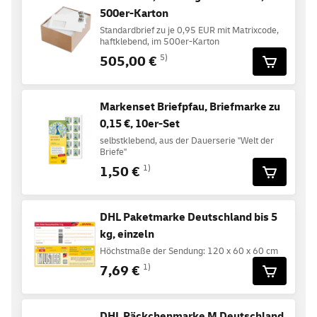
500er-Karton
Standardbrief zu je 0,95 EUR mit Matrixcode,
haftklebend, im 500er-Karton
505,00 €
5)
Markenset Briefpfau, Briefmarke zu
0,15 €, 10er-Set
selbstklebend, aus der Dauerserie "Welt der
Briefe"
1,50 €
1)
DHL Paketmarke Deutschland bis 5
kg, einzeln
Höchstmaße der Sendung: 120 x 60 x 60 cm
7,69 €
1)
DHL Päckchenmarke M Deutschland