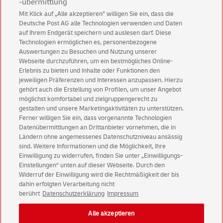
-übermittlung
Mit Klick auf „Alle akzeptieren” willigen Sie ein, dass die
Deutsche Post AG alle Technologien verwenden und Daten
Abonnieren Sie unseren Newsletter
auf Ihrem Endgerät speichern und auslesen darf. Diese
Technologien ermöglichen es, personenbezogene
Immer informiert über exklusive Angebote und
Auswertungen zu Besuchen und Nutzung unserer
Aktionen - jetzt mit Vorteil
Webseite durchzuführen, um ein bestmögliches Online-
Erlebnis zu bieten und Inhalte oder Funktionen den
Privatkunden
sichern sich einen
5 € Gutschein
jeweiligen Präferenzen und Interessen anzupassen. Hierzu
für POSTSCAN!
gehört auch die Erstellung von Profilen, um unser Angebot
Geschäftskunden
erhalten einen
5 € Gutschein
möglichst komfortabel und zielgruppengerecht zu
gestalten und unsere Marketingaktivitäten zu unterstützen.
für Briefmarke individuell!
Ferner willigen Sie ein, dass vorgenannte Technologien
Datenübermittlungen an Drittanbieter vornehmen, die in
Ländern ohne angemessenes Datenschutzniveau ansässig
Zur Newsletter-Anmeldung
sind. Weitere Informationen und die Möglichkeit, Ihre
Einwilligung zu widerrufen, finden Sie unter „Einwilligungs-
Einstellungen“ unten auf dieser Webseite. Durch den
Widerruf der Einwilligung wird die Rechtmäßigkeit der bis
dahin erfolgten Verarbeitung nicht
© Thu Aug 06 08:40:06 CEST 2026 Deutsche Post AG
berührt
Datenschutzerklärung
Impressum
Impressum
Datenschutz
Alle akzeptieren
Einwilligungs-Einstellungen
Rechtliche Hinweise