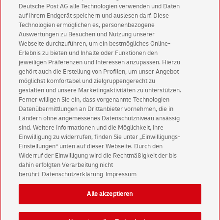
Deutsche Post AG alle Technologien verwenden und Daten
Abonnieren Sie unseren Newsletter
auf Ihrem Endgerät speichern und auslesen darf. Diese
Technologien ermöglichen es, personenbezogene
Immer informiert über exklusive Angebote und
Auswertungen zu Besuchen und Nutzung unserer
Aktionen - jetzt mit Vorteil
Webseite durchzuführen, um ein bestmögliches Online-
Erlebnis zu bieten und Inhalte oder Funktionen den
Privatkunden
sichern sich einen
5 € Gutschein
jeweiligen Präferenzen und Interessen anzupassen. Hierzu
für POSTSCAN!
gehört auch die Erstellung von Profilen, um unser Angebot
Geschäftskunden
erhalten einen
5 € Gutschein
möglichst komfortabel und zielgruppengerecht zu
gestalten und unsere Marketingaktivitäten zu unterstützen.
für Briefmarke individuell!
Ferner willigen Sie ein, dass vorgenannte Technologien
Datenübermittlungen an Drittanbieter vornehmen, die in
Ländern ohne angemessenes Datenschutzniveau ansässig
Zur Newsletter-Anmeldung
sind. Weitere Informationen und die Möglichkeit, Ihre
Einwilligung zu widerrufen, finden Sie unter „Einwilligungs-
Einstellungen“ unten auf dieser Webseite. Durch den
Widerruf der Einwilligung wird die Rechtmäßigkeit der bis
dahin erfolgten Verarbeitung nicht
© Sat Aug 08 01:16:31 CEST 2026 Deutsche Post AG
berührt
Datenschutzerklärung
Impressum
Impressum
Datenschutz
Alle akzeptieren
Einwilligungs-Einstellungen
Rechtliche Hinweise
Barrierefreiheit