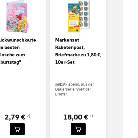
ückwunschkarte
Markenset
ie besten
Raketenpost,
nsche zum
Briefmarke zu 1,80 €,
burtstag"
10er-Set
selbstklebend, aus der
Dauerserie "Welt der
Briefe"
2,79 €
18,00 €
2)
1)