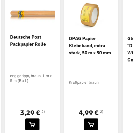
Deutsche Post
DPAG Papier
Gl
Packpapier Rolle
Klebeband, extra
"D
stark, 50 m x 50 mm
Wü
Ge
eng gerippt, braun, 1 m x
5 m (B x L)
Kraftpapier braun
4,99 €
3,29 €
2)
2)