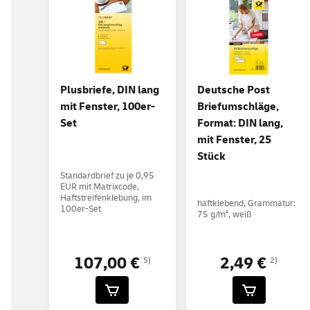
Plusbriefe, DIN lang
Deutsche Post
mit Fenster, 100er-
Briefumschläge,
Set
Format: DIN lang,
mit Fenster, 25
Stück
Standardbrief zu je 0,95
EUR mit Matrixcode,
Haftstreifenklebung, im
haftklebend, Grammatur:
100er-Set
75 g/m², weiß
107,00 €
2,49 €
5)
2)