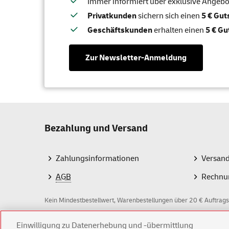
Immer informiert über exklusive Angebote
Privatkunden
sichern sich einen
5 € Gu
Geschäftskunden
erhalten einen
5 € Gu
Zur Newsletter-Anmeldung
Bezahlung und Versand
Zahlungsinformationen
Versan
AGB
Rechnu
Kein Mindestbestellwert, Warenbestellungen über 20 € Auftrags
Z
Einwilligung zu Datenerhebung und -übermittlung