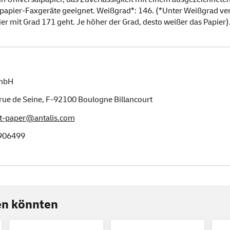
pier-Faxgeräte geeignet. Weißgrad*: 146. (*Unter Weißgrad ver
er mit Grad 171 geht. Je höher der Grad, desto weißer das Papier).
GmbH
rue de Seine
,
F-92100
Boulogne Billancourt
t-paper@antalis.com
906499
ren könnten