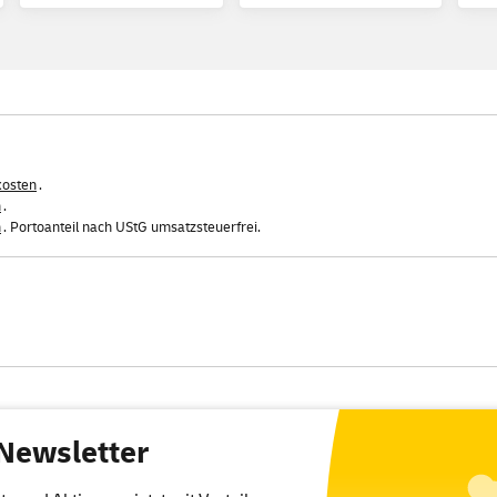
kosten
.
n
.
n
. Portoanteil nach UStG umsatzsteuerfrei.
Newsletter