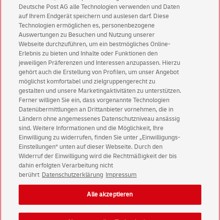
Deutsche Post AG alle Technologien verwenden und Daten
Abonnieren Sie unseren Newsletter
auf Ihrem Endgerät speichern und auslesen darf. Diese
Technologien ermöglichen es, personenbezogene
Immer informiert über exklusive Angebote und
Auswertungen zu Besuchen und Nutzung unserer
Aktionen - jetzt mit Vorteil
Webseite durchzuführen, um ein bestmögliches Online-
Erlebnis zu bieten und Inhalte oder Funktionen den
Privatkunden
sichern sich einen
5 € Gutschein
jeweiligen Präferenzen und Interessen anzupassen. Hierzu
für POSTSCAN!
gehört auch die Erstellung von Profilen, um unser Angebot
Geschäftskunden
erhalten einen
5 € Gutschein
möglichst komfortabel und zielgruppengerecht zu
gestalten und unsere Marketingaktivitäten zu unterstützen.
für Briefmarke individuell!
Ferner willigen Sie ein, dass vorgenannte Technologien
Datenübermittlungen an Drittanbieter vornehmen, die in
Ländern ohne angemessenes Datenschutzniveau ansässig
Zur Newsletter-Anmeldung
sind. Weitere Informationen und die Möglichkeit, Ihre
Einwilligung zu widerrufen, finden Sie unter „Einwilligungs-
Einstellungen“ unten auf dieser Webseite. Durch den
Widerruf der Einwilligung wird die Rechtmäßigkeit der bis
dahin erfolgten Verarbeitung nicht
© Sat Aug 08 18:46:39 CEST 2026 Deutsche Post AG
berührt
Datenschutzerklärung
Impressum
Impressum
Datenschutz
Alle akzeptieren
Einwilligungs-Einstellungen
Rechtliche Hinweise
Barrierefreiheit