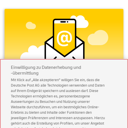
Einwilligung zu Datenerhebung und
-übermittlung
Mit Klick auf „Alle akzeptieren” willigen Sie ein, dass die
Deutsche Post AG alle Technologien verwenden und Daten
Abonnieren Sie unseren Newsletter
auf Ihrem Endgerät speichern und auslesen darf. Diese
Technologien ermöglichen es, personenbezogene
Immer informiert über exklusive Angebote und
Auswertungen zu Besuchen und Nutzung unserer
Aktionen - jetzt mit Vorteil
Webseite durchzuführen, um ein bestmögliches Online-
Erlebnis zu bieten und Inhalte oder Funktionen den
Privatkunden
sichern sich einen
5 € Gutschein
jeweiligen Präferenzen und Interessen anzupassen. Hierzu
für POSTSCAN!
gehört auch die Erstellung von Profilen, um unser Angebot