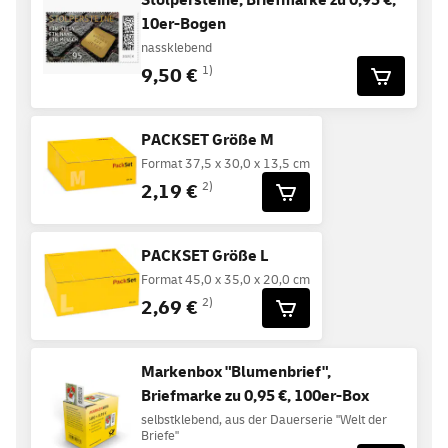
10er-Bogen
nassklebend
9,50 €
1)
PACKSET Größe M
Format 37,5 x 30,0 x 13,5 cm
2,19 €
2)
PACKSET Größe L
Format 45,0 x 35,0 x 20,0 cm
2,69 €
2)
Markenbox "Blumenbrief",
Briefmarke zu 0,95 €, 100er-Box
selbstklebend, aus der Dauerserie "Welt der
Briefe"