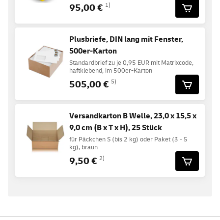
95,00 €
1)
Plusbriefe, DIN lang mit Fenster,
500er-Karton
Standardbrief zu je 0,95 EUR mit Matrixcode,
haftklebend, im 500er-Karton
505,00 €
5)
Versandkarton B Welle, 23,0 x 15,5 x
9,0 cm (B x T x H), 25 Stück
für Päckchen S (bis 2 kg) oder Paket (3 - 5
kg), braun
9,50 €
2)