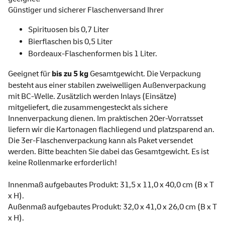
Günstiger und sicherer Flaschenversand Ihrer
Spirituosen bis 0,7 Liter
Bierflaschen bis 0,5 Liter
Bordeaux-Flaschenformen bis 1 Liter.
Geeignet für
bis zu 5 kg
Gesamtgewicht. Die Verpackung
besteht aus einer stabilen zweiwelligen Außenverpackung
mit BC-Welle. Zusätzlich werden Inlays (Einsätze)
mitgeliefert, die zusammengesteckt als sichere
Innenverpackung dienen. Im praktischen 20er-Vorratsset
liefern wir die Kartonagen flachliegend und platzsparend an.
Die 3er-Flaschenverpackung kann als Paket versendet
werden. Bitte beachten Sie dabei das Gesamtgewicht. Es ist
keine Rollenmarke erforderlich!
Innenmaß aufgebautes Produkt: 31,5 x 11,0 x 40,0 cm (B x T
x H).
Außenmaß aufgebautes Produkt: 32,0 x 41,0 x 26,0 cm (B x T
x H).