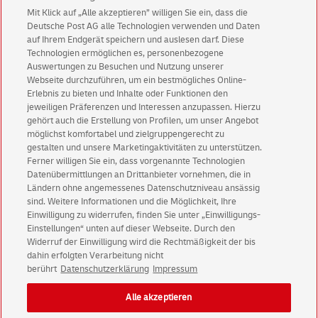
Mit Klick auf „Alle akzeptieren” willigen Sie ein, dass die
Deutsche Post AG alle Technologien verwenden und Daten
Abonnieren Sie unseren Newsletter
auf Ihrem Endgerät speichern und auslesen darf. Diese
Technologien ermöglichen es, personenbezogene
Immer informiert über exklusive Angebote und
Auswertungen zu Besuchen und Nutzung unserer
Aktionen - jetzt mit Vorteil
Webseite durchzuführen, um ein bestmögliches Online-
Erlebnis zu bieten und Inhalte oder Funktionen den
Privatkunden
sichern sich einen
5 € Gutschein
jeweiligen Präferenzen und Interessen anzupassen. Hierzu
für POSTSCAN!
gehört auch die Erstellung von Profilen, um unser Angebot
Geschäftskunden
erhalten einen
5 € Gutschein
möglichst komfortabel und zielgruppengerecht zu
gestalten und unsere Marketingaktivitäten zu unterstützen.
für Briefmarke individuell!
Ferner willigen Sie ein, dass vorgenannte Technologien
Datenübermittlungen an Drittanbieter vornehmen, die in
Ländern ohne angemessenes Datenschutzniveau ansässig
Zur Newsletter-Anmeldung
sind. Weitere Informationen und die Möglichkeit, Ihre
Einwilligung zu widerrufen, finden Sie unter „Einwilligungs-
Einstellungen“ unten auf dieser Webseite. Durch den
Widerruf der Einwilligung wird die Rechtmäßigkeit der bis
dahin erfolgten Verarbeitung nicht
© Sun Aug 09 18:35:40 CEST 2026 Deutsche Post AG
berührt
Datenschutzerklärung
Impressum
Impressum
Datenschutz
Alle akzeptieren
Einwilligungs-Einstellungen
Rechtliche Hinweise