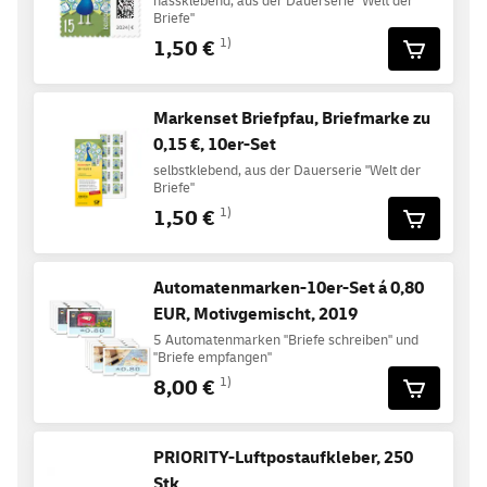
nassklebend, aus der Dauerserie "Welt der
Briefe"
1,50 €
1)
Markenset Briefpfau, Briefmarke zu
0,15 €, 10er-Set
selbstklebend, aus der Dauerserie "Welt der
Briefe"
1,50 €
1)
Automatenmarken-10er-Set á 0,80
EUR, Motivgemischt, 2019
5 Automatenmarken "Briefe schreiben" und
"Briefe empfangen"
8,00 €
1)
PRIORITY-Luftpostaufkleber, 250
Stk.