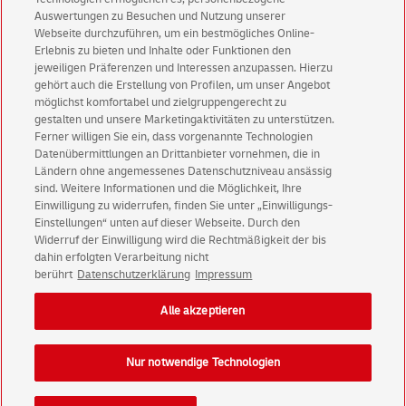
Auswertungen zu Besuchen und Nutzung unserer
Abonnieren Sie unseren Newsletter
Webseite durchzuführen, um ein bestmögliches Online-
Erlebnis zu bieten und Inhalte oder Funktionen den
jeweiligen Präferenzen und Interessen anzupassen. Hierzu
Immer informiert über exklusive Angebote und
gehört auch die Erstellung von Profilen, um unser Angebot
Aktionen - jetzt mit Vorteil
möglichst komfortabel und zielgruppengerecht zu
Privatkunden
sichern sich einen
5 € Gutschein
gestalten und unsere Marketingaktivitäten zu unterstützen.
Ferner willigen Sie ein, dass vorgenannte Technologien
für POSTSCAN!
Datenübermittlungen an Drittanbieter vornehmen, die in
Geschäftskunden
erhalten einen
5 € Gutschein
Ländern ohne angemessenes Datenschutzniveau ansässig
für Briefmarke individuell!
sind. Weitere Informationen und die Möglichkeit, Ihre
Einwilligung zu widerrufen, finden Sie unter „Einwilligungs-
Einstellungen“ unten auf dieser Webseite. Durch den
Zur Newsletter-Anmeldung
Widerruf der Einwilligung wird die Rechtmäßigkeit der bis
dahin erfolgten Verarbeitung nicht
berührt
Datenschutzerklärung
Impressum
Alle akzeptieren
© Sat Aug 08 06:55:11 CEST 2026 Deutsche Post AG
Impressum
Datenschutz
Nur notwendige Technologien
Einwilligungs-Einstellungen
Rechtliche Hinweise