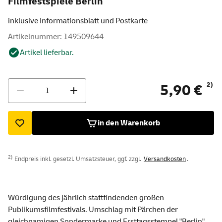
Filmfestspiele Berlin"
inklusive Informationsblatt und Postkarte
Artikelnummer: 149509644
Artikel lieferbar.
Menge
2)
5,90 €
in den Warenkorb
2)
Endpreis inkl. gesetzl. Umsatzsteuer, ggf. zzgl.
Versandkosten
.
Würdigung des jährlich stattfindenden großen
Publikumsfilmfestivals. Umschlag mit Pärchen der
gleichnamigen Sondermarke und Ersttagsstempel "Berlin"