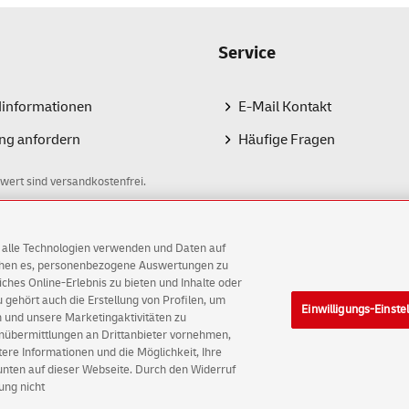
Service
dinformationen
E-Mail Kontakt
ng anfordern
Häufige Fragen
wert sind versandkostenfrei.
AG alle Technologien verwenden und Daten auf
ichen es, personenbezogene Auswertungen zu
hes Online-Erlebnis zu bieten und Inhalte oder
gehört auch die Erstellung von Profilen, um
Einwilligungs-Einste
AG
 und unsere Marketingaktivitäten zu
enübermittlungen an Drittanbieter vornehmen,
ellungen
Rechtliche Hinweise
Barrierefreiheit
re Informationen und die Möglichkeit, Ihre
 unten auf dieser Webseite. Durch den Widerruf
ung nicht