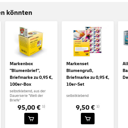
ren könnten
Markenbox
Markenset
Al
"Blumenbrief",
Blumengruß,
Ba
Briefmarke zu 0,95 €,
Briefmarke zu 0,95 €,
De
100er-Box
10er-Set
selbstklebend, aus der
Dauerserie "Welt der
selbstklebend
Briefe"
95,00 €
9,50 €
1)
1)