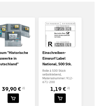
bum "Historische
Einschreiben-
uwerke in
Einwurf Label
utschland"
National, 500 Stk.
Rolle à 500 Stück
selbstklebend,
Materialnummer: 912-
671-200
39,90 €
1,19 €
2)
2)