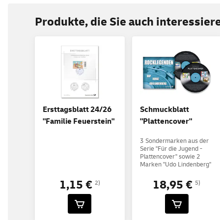
Produkte, die Sie auch interessie
Ersttagsblatt 24/26
Schmuckblatt
"Familie Feuerstein"
"Plattencover"
3 Sondermarken aus der
Serie "Für die Jugend -
Plattencover" sowie 2
Marken "Udo Lindenberg"
1,15 €
18,95 €
2)
5)