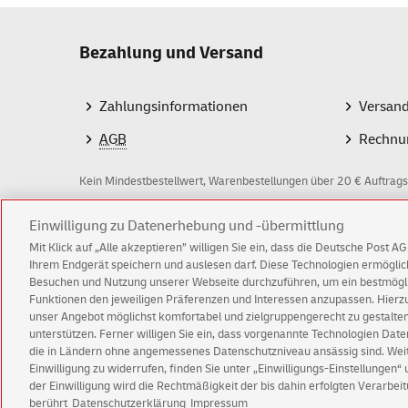
Bezahlung und Versand
Zahlungsinformationen
Versan
AGB
Rechnu
Kein Mindestbestellwert, Warenbestellungen über 20 € Auftrags
Z
Einwilligung zu Datenerhebung und -übermittlung
Mit Klick auf „Alle akzeptieren” willigen Sie ein, dass die Deutsche Post 
a
Ihrem Endgerät speichern und auslesen darf. Diese Technologien ermögl
Besuchen und Nutzung unserer Webseite durchzuführen, um ein bestmöglic
h
Funktionen den jeweiligen Präferenzen und Interessen anzupassen. Hierzu 
l
© Thu Aug 06 09:49:50 CEST 2026 Deutsche Post 
unser Angebot möglichst komfortabel und zielgruppengerecht zu gestalten
unterstützen. Ferner willigen Sie ein, dass vorgenannte Technologien Dat
Impressum
Datenschutz
Einwilligungs-Einst
m
die in Ländern ohne angemessenes Datenschutzniveau ansässig sind. Weite
Einwilligung zu widerrufen, finden Sie unter „Einwilligungs-Einstellungen“
e
der Einwilligung wird die Rechtmäßigkeit der bis dahin erfolgten Verarbeit
berührt
Datenschutzerklärung
Impressum