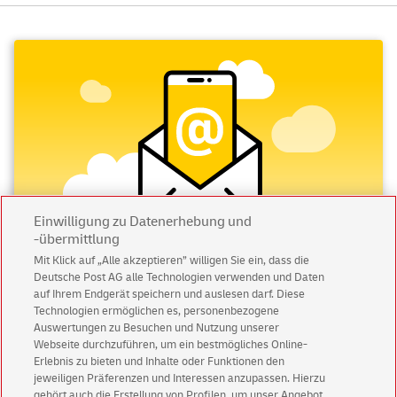
Einwilligung zu Datenerhebung und
-übermittlung
Mit Klick auf „Alle akzeptieren” willigen Sie ein, dass die
Deutsche Post AG alle Technologien verwenden und Daten
Abonnieren Sie unseren Newsletter
auf Ihrem Endgerät speichern und auslesen darf. Diese
Technologien ermöglichen es, personenbezogene
Immer informiert über exklusive Angebote und
Auswertungen zu Besuchen und Nutzung unserer
Aktionen - jetzt mit Vorteil
Webseite durchzuführen, um ein bestmögliches Online-
Erlebnis zu bieten und Inhalte oder Funktionen den
Privatkunden
sichern sich einen
5 € Gutschein
jeweiligen Präferenzen und Interessen anzupassen. Hierzu
für POSTSCAN!
gehört auch die Erstellung von Profilen, um unser Angebot