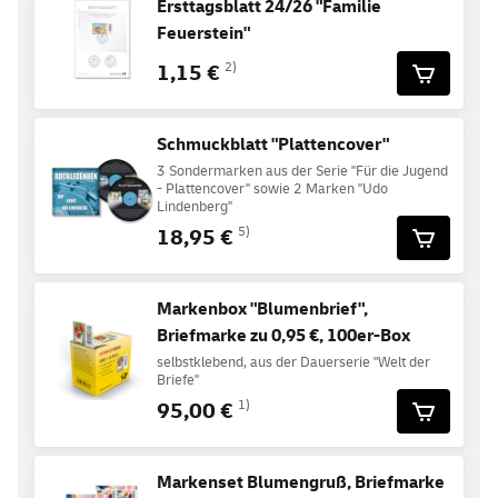
Ersttagsblatt 24/26 "Familie
Feuerstein"
1,15 €
2)
Schmuckblatt "Plattencover"
3 Sondermarken aus der Serie "Für die Jugend
- Plattencover" sowie 2 Marken "Udo
Lindenberg"
18,95 €
5)
Markenbox "Blumenbrief",
Briefmarke zu 0,95 €, 100er-Box
selbstklebend, aus der Dauerserie "Welt der
Briefe"
95,00 €
1)
Markenset Blumengruß, Briefmarke