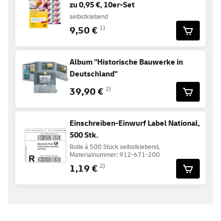
zu 0,95 €, 10er-Set
selbstklebend
9,50 €
1)
Album "Historische Bauwerke in
Deutschland"
39,90 €
2)
Einschreiben-Einwurf Label National,
500 Stk.
Rolle à 500 Stück selbstklebend,
Materialnummer: 912-671-200
1,19 €
2)