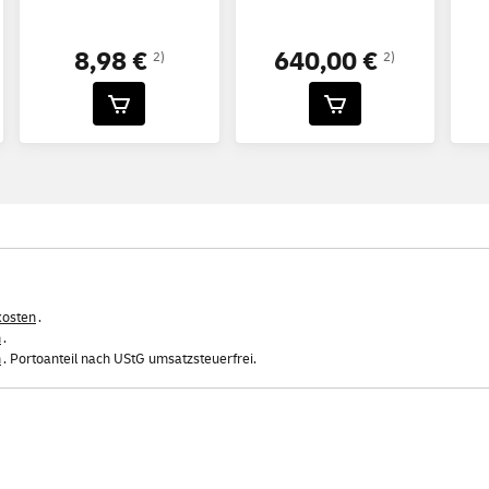
8,98 €
640,00 €
2)
2)
kosten
.
n
.
n
. Portoanteil nach UStG umsatzsteuerfrei.