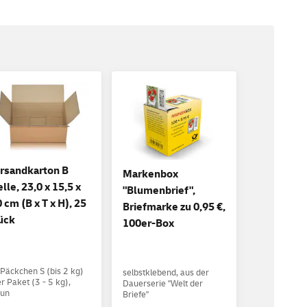
rsandkarton B
Markenbox
lle, 23,0 x 15,5 x
"Blumenbrief",
0 cm (B x T x H), 25
Briefmarke zu 0,95 €,
ück
100er-Box
 Päckchen S (bis 2 kg)
selbstklebend, aus der
r Paket (3 - 5 kg),
Dauerserie "Welt der
aun
Briefe"