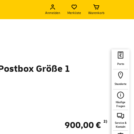
Anmelden
Merkliste
Warenkorb
Porto
 Postbox Größe 1
Standorte
Häufige
Fragen
2)
900,00 €
Service &
Kontakt