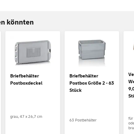
ren könnten
Ve
Briefbehälter
Briefbehälter
We
Postboxdeckel
Postbox Größe 2 - 63
9,
Stück
St
grau, 47 x 26,7 cm
für
63 Postbehälter
ode
br