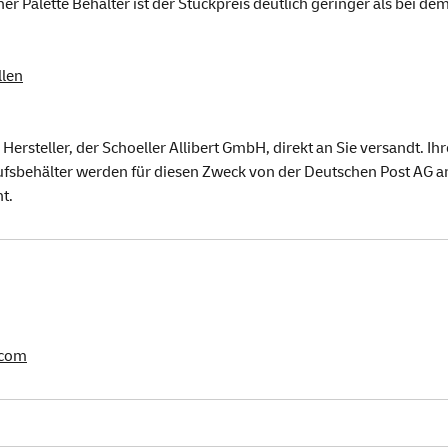
er Palette Behälter ist der Stückpreis deutlich geringer als bei de
llen
Hersteller, der Schoeller Allibert GmbH, direkt an Sie versandt. 
ufsbehälter werden für diesen Zweck von der Deutschen Post AG an 
t.
n
.com