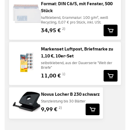
Format: DIN C6/5, mit Fenster, 500
Stück
haftklebend, Grammatur: 100 g/m², weiß
Recycling, 0,07 € pro Stück, inkl. USt.
34,95 €
2)
Markenset Luftpost, Briefmarke zu
1,10 €, 10er-Set
selbstklebend, aus der Dauerserie "Welt der
Briefe"
11,00 €
1)
Novus Locher B 230 schwarz
Stanzleistung bis 30 Blätter
9,99 €
2)