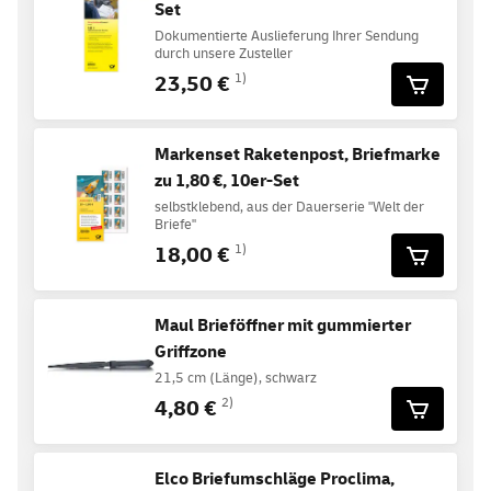
Set
Dokumentierte Auslieferung Ihrer Sendung
durch unsere Zusteller
23,50 €
1)
Markenset Raketenpost, Briefmarke
zu 1,80 €, 10er-Set
selbstklebend, aus der Dauerserie "Welt der
Briefe"
18,00 €
1)
Maul Brieföffner mit gummierter
Griffzone
21,5 cm (Länge), schwarz
4,80 €
2)
Elco Briefumschläge Proclima,