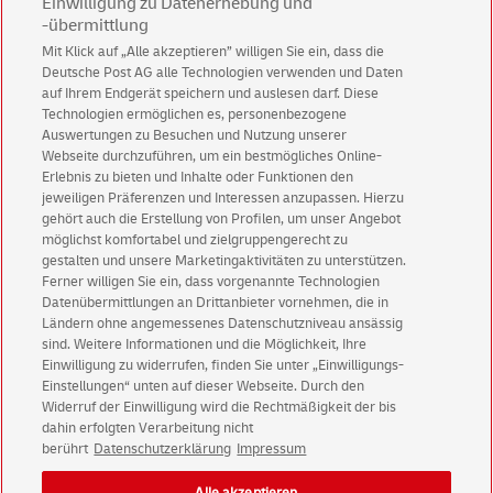
Einwilligung zu Datenerhebung und
-übermittlung
Mit Klick auf „Alle akzeptieren” willigen Sie ein, dass die
Deutsche Post AG alle Technologien verwenden und Daten
Abonnieren Sie unseren Newsletter
auf Ihrem Endgerät speichern und auslesen darf. Diese
Technologien ermöglichen es, personenbezogene
Immer informiert über exklusive Angebote und
Auswertungen zu Besuchen und Nutzung unserer
Aktionen - jetzt mit Vorteil
Webseite durchzuführen, um ein bestmögliches Online-
Erlebnis zu bieten und Inhalte oder Funktionen den
Privatkunden
sichern sich einen
5 € Gutschein
jeweiligen Präferenzen und Interessen anzupassen. Hierzu
für POSTSCAN!
gehört auch die Erstellung von Profilen, um unser Angebot
Geschäftskunden
erhalten einen
5 € Gutschein
möglichst komfortabel und zielgruppengerecht zu
gestalten und unsere Marketingaktivitäten zu unterstützen.
für Briefmarke individuell!
Ferner willigen Sie ein, dass vorgenannte Technologien
Datenübermittlungen an Drittanbieter vornehmen, die in
Ländern ohne angemessenes Datenschutzniveau ansässig
Zur Newsletter-Anmeldung
sind. Weitere Informationen und die Möglichkeit, Ihre
Einwilligung zu widerrufen, finden Sie unter „Einwilligungs-
Einstellungen“ unten auf dieser Webseite. Durch den
Widerruf der Einwilligung wird die Rechtmäßigkeit der bis
dahin erfolgten Verarbeitung nicht
© Sat Aug 08 14:08:52 CEST 2026 Deutsche Post AG
berührt
Datenschutzerklärung
Impressum
Impressum
Datenschutz