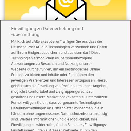
Einwilligung zu Datenerhebung und
-übermittlung
Mit Klick auf „Alle akzeptieren” willigen Sie ein, dass die
Deutsche Post AG alle Technologien verwenden und Daten
Abonnieren Sie unseren Newsletter
auf Ihrem Endgerät speichern und auslesen darf. Diese
Technologien ermöglichen es, personenbezogene
Immer informiert über exklusive Angebote und
Auswertungen zu Besuchen und Nutzung unserer
Aktionen - jetzt mit Vorteil
Webseite durchzuführen, um ein bestmögliches Online-
Erlebnis zu bieten und Inhalte oder Funktionen den
Privatkunden
sichern sich einen
5 € Gutschein
jeweiligen Präferenzen und Interessen anzupassen. Hierzu
für POSTSCAN!
gehört auch die Erstellung von Profilen, um unser Angebot
Geschäftskunden
erhalten einen
5 € Gutschein
möglichst komfortabel und zielgruppengerecht zu
gestalten und unsere Marketingaktivitäten zu unterstützen.
für Briefmarke individuell!
Ferner willigen Sie ein, dass vorgenannte Technologien
Datenübermittlungen an Drittanbieter vornehmen, die in
Ländern ohne angemessenes Datenschutzniveau ansässig
Zur Newsletter-Anmeldung
sind. Weitere Informationen und die Möglichkeit, Ihre
Einwilligung zu widerrufen, finden Sie unter „Einwilligungs-
Einstellungen“ unten auf dieser Webseite. Durch den