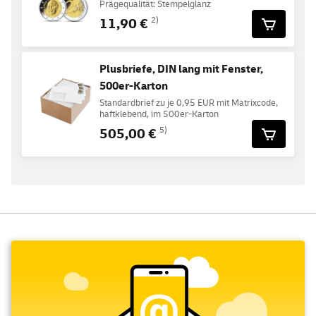
Prägequalität: Stempelglanz
11,90 €
2)
Plusbriefe, DIN lang mit Fenster,
500er-Karton
Standardbrief zu je 0,95 EUR mit Matrixcode,
haftklebend, im 500er-Karton
505,00 €
5)