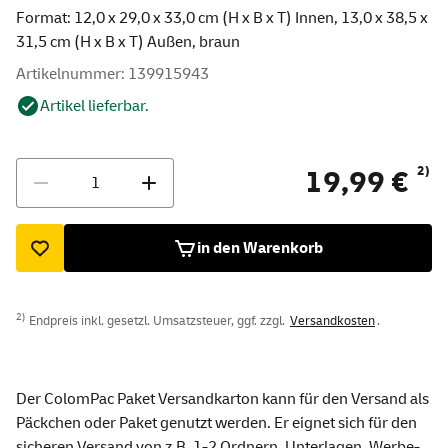
Format: 12,0 x 29,0 x 33,0 cm (H x B x T) Innen, 13,0 x 38,5 x
31,5 cm (H x B x T) Außen, braun
Artikelnummer: 139915943
Artikel lieferbar.
Menge
2)
19,99 €
in den Warenkorb
2)
Endpreis inkl. gesetzl. Umsatzsteuer, ggf. zzgl.
Versandkosten
.
Der ColomPac Paket Versandkarton kann für den Versand als
Päckchen oder Paket genutzt werden. Er eignet sich für den
sicheren Versand von z.B. 1-2 Ordnern, Unterlagen, Werbe-