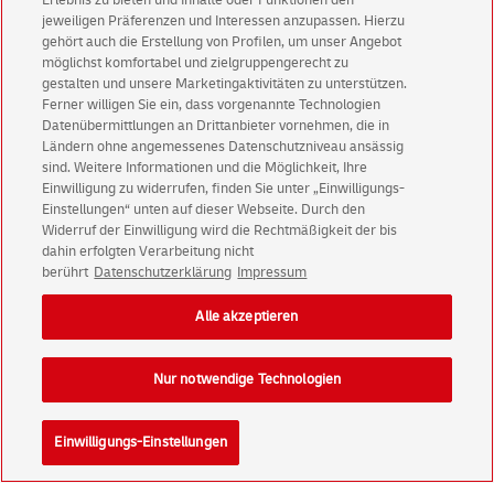
Erlebnis zu bieten und Inhalte oder Funktionen den
jeweiligen Präferenzen und Interessen anzupassen. Hierzu
Privatkunden
sichern sich einen
5 € Gutschein
gehört auch die Erstellung von Profilen, um unser Angebot
für POSTSCAN!
möglichst komfortabel und zielgruppengerecht zu
Geschäftskunden
erhalten einen
5 € Gutschein
gestalten und unsere Marketingaktivitäten zu unterstützen.
Ferner willigen Sie ein, dass vorgenannte Technologien
für Briefmarke individuell!
Datenübermittlungen an Drittanbieter vornehmen, die in
Ländern ohne angemessenes Datenschutzniveau ansässig
Zur Newsletter-Anmeldung
sind. Weitere Informationen und die Möglichkeit, Ihre
Einwilligung zu widerrufen, finden Sie unter „Einwilligungs-
Einstellungen“ unten auf dieser Webseite. Durch den
Widerruf der Einwilligung wird die Rechtmäßigkeit der bis
dahin erfolgten Verarbeitung nicht
berührt
Datenschutzerklärung
Impressum
© Sat Aug 08 17:02:02 CEST 2026 Deutsche Post AG
Impressum
Datenschutz
Alle akzeptieren
Einwilligungs-Einstellungen
Rechtliche Hinweise
Barrierefreiheit
Nur notwendige Technologien
Einwilligungs-Einstellungen
Konzern
Karriere
Presse
Investoren