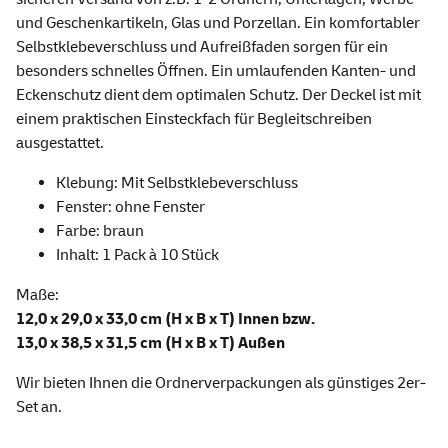
und Geschenkartikeln, Glas und Porzellan. Ein komfortabler
Selbstklebeverschluss und Aufreißfaden sorgen für ein
besonders schnelles Öffnen. Ein umlaufenden Kanten- und
Eckenschutz dient dem optimalen Schutz. Der Deckel ist mit
einem praktischen Einsteckfach für Begleitschreiben
ausgestattet.
Klebung: Mit Selbstklebeverschluss
Fenster: ohne Fenster
Farbe: braun
Inhalt: 1 Pack à 10 Stück
Maße:
12,0 x 29,0 x 33,0 cm (H x B x T) Innen bzw.
13,0 x 38,5 x 31,5 cm (H x B x T) Außen
Wir bieten Ihnen die Ordnerverpackungen als günstiges 2er-
Set an.