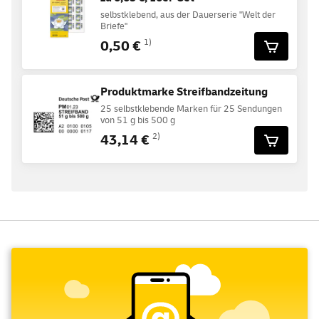
selbstklebend, aus der Dauerserie "Welt der
Briefe"
0,50 €
1)
Produktmarke Streifbandzeitung
25 selbstklebende Marken für 25 Sendungen
von 51 g bis 500 g
43,14 €
2)