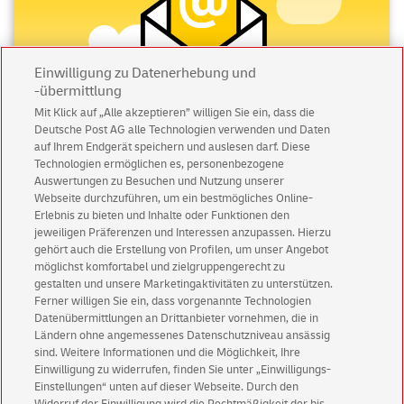
Einwilligung zu Datenerhebung und
-übermittlung
Mit Klick auf „Alle akzeptieren” willigen Sie ein, dass die
Deutsche Post AG alle Technologien verwenden und Daten
auf Ihrem Endgerät speichern und auslesen darf. Diese
Abonnieren Sie unseren Newsletter
Technologien ermöglichen es, personenbezogene
Auswertungen zu Besuchen und Nutzung unserer
Immer informiert über exklusive Angebote und
Webseite durchzuführen, um ein bestmögliches Online-
Aktionen - jetzt mit Vorteil
Erlebnis zu bieten und Inhalte oder Funktionen den
jeweiligen Präferenzen und Interessen anzupassen. Hierzu
Privatkunden
sichern sich einen
5 € Gutschein
gehört auch die Erstellung von Profilen, um unser Angebot
für POSTSCAN!
möglichst komfortabel und zielgruppengerecht zu
gestalten und unsere Marketingaktivitäten zu unterstützen.
Geschäftskunden
erhalten einen
5 € Gutschein
Ferner willigen Sie ein, dass vorgenannte Technologien
für Briefmarke individuell!
Datenübermittlungen an Drittanbieter vornehmen, die in
Ländern ohne angemessenes Datenschutzniveau ansässig
sind. Weitere Informationen und die Möglichkeit, Ihre
Zur Newsletter-Anmeldung
Einwilligung zu widerrufen, finden Sie unter „Einwilligungs-
Einstellungen“ unten auf dieser Webseite. Durch den