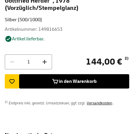
Gottfried Herder ", 1978
(Vorzüglich/Stempelglanz)
Silber (500/1000)
Artikelnummer: 149816653
Artikel lieferbar.
Menge
2)
144,00 €
in den Warenkorb
2)
Endpreis inkl. gesetzl. Umsatzsteuer, ggf. zzgl.
Versandkosten
.