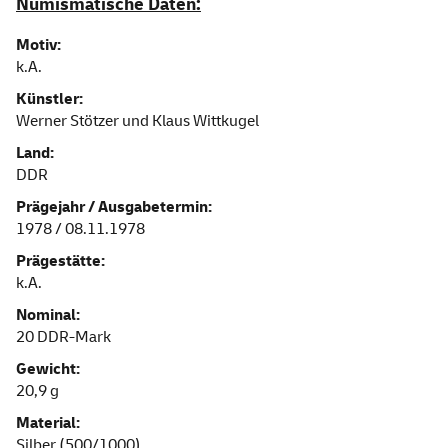
Numismatische Daten:
Motiv:
k.A.
Künstler:
Werner Stötzer und Klaus Wittkugel
Land:
DDR
Prägejahr / Ausgabetermin:
1978 / 08.11.1978
Prägestätte:
k.A.
Nominal:
20 DDR-Mark
Gewicht:
20,9 g
Material:
Silber (500/1000)