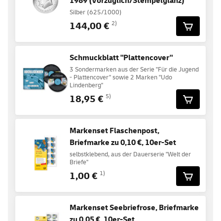
1989 (Vorzüglich/Stempelglanz)
Silber (625/1000)
144,00 €
2)
Schmuckblatt "Plattencover"
3 Sondermarken aus der Serie "Für die Jugend
- Plattencover" sowie 2 Marken "Udo
Lindenberg"
18,95 €
5)
Markenset Flaschenpost,
Briefmarke zu 0,10 €, 10er-Set
selbstklebend, aus der Dauerserie "Welt der
Briefe"
1,00 €
1)
Markenset Seebriefrose, Briefmarke
zu 0,05 €, 10er-Set