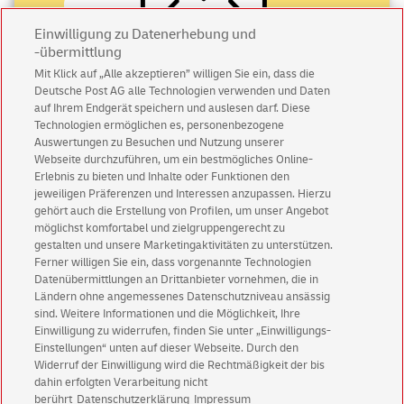
Einwilligung zu Datenerhebung und
-übermittlung
Mit Klick auf „Alle akzeptieren” willigen Sie ein, dass die
Deutsche Post AG alle Technologien verwenden und Daten
Abonnieren Sie unseren Newsletter
auf Ihrem Endgerät speichern und auslesen darf. Diese
Technologien ermöglichen es, personenbezogene
Immer informiert über exklusive Angebote und
Auswertungen zu Besuchen und Nutzung unserer
Aktionen - jetzt mit Vorteil
Webseite durchzuführen, um ein bestmögliches Online-
Erlebnis zu bieten und Inhalte oder Funktionen den
Privatkunden
sichern sich einen
5 € Gutschein
jeweiligen Präferenzen und Interessen anzupassen. Hierzu
für POSTSCAN!
gehört auch die Erstellung von Profilen, um unser Angebot
Geschäftskunden
erhalten einen
5 € Gutschein
möglichst komfortabel und zielgruppengerecht zu
gestalten und unsere Marketingaktivitäten zu unterstützen.
für Briefmarke individuell!
Ferner willigen Sie ein, dass vorgenannte Technologien
Datenübermittlungen an Drittanbieter vornehmen, die in
Ländern ohne angemessenes Datenschutzniveau ansässig
Zur Newsletter-Anmeldung
sind. Weitere Informationen und die Möglichkeit, Ihre
Einwilligung zu widerrufen, finden Sie unter „Einwilligungs-
Einstellungen“ unten auf dieser Webseite. Durch den
Widerruf der Einwilligung wird die Rechtmäßigkeit der bis
dahin erfolgten Verarbeitung nicht
© Thu Aug 06 15:53:36 CEST 2026 Deutsche Post AG
berührt
Datenschutzerklärung
Impressum