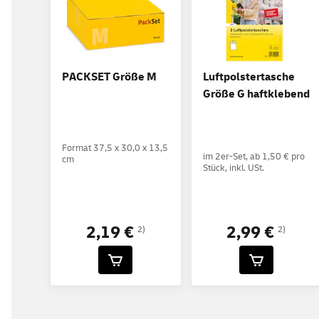
PACKSET Größe M
Luftpolstertasche
Größe G haftklebend
Format 37,5 x 30,0 x 13,5
im 2er-Set, ab 1,50 € pro
cm
Stück, inkl. USt.
2,19 €
2,99 €
2)
2)