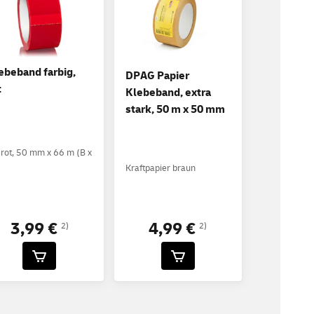
ebeband farbig,
DPAG Papier
t
Klebeband, extra
stark, 50 m x 50 mm
 rot, 50 mm x 66 m (B x
Kraftpapier braun
4,99 €
3,99 €
2)
2)