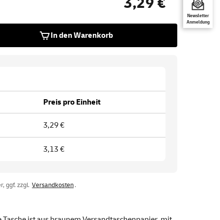
3,29 €
Newsletter
Anmeldung
In den Warenkorb
Preis pro Einheit
3,29 €
3,13 €
, ggf. zzgl.
Versandkosten
.
Die Tasche ist aus braunem Versandtaschenpapier, mit