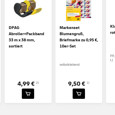
Kl
DPAG
Markenset
ro
Abroller+Packband
Blumengruß,
33 m x 38 mm,
Briefmarke zu 0,95 €,
sortiert
10er-Set
PP,
L)
selbstklebend
4,99 €
9,50 €
2)
1)