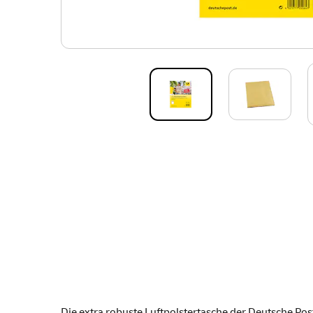
Die extra robuste Luftpolstertasche der Deutsche Pos