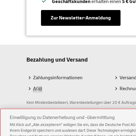
Geschäftskunden
erhalten einen
5 € Gu
Zur Newsletter-Anmeldung
Bezahlung und Versand
Zahlungsinformationen
Versan
AGB
Rechnu
Kein Mindestbestellwert, Warenbestellungen über 20 € Auftrags
Z
Einwilligung zu Datenerhebung und -übermittlung
Mit Klick auf „Alle akzeptieren” willigen Sie ein, dass die Deutsche Post 
a
Ihrem Endgerät speichern und auslesen darf. Diese Technologien ermögl