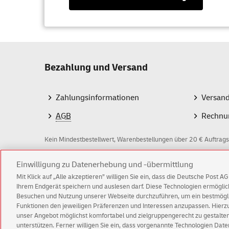
Bezahlung und Versand
Zahlungsinformationen
Versan
AGB
Rechnu
Kein Mindestbestellwert, Warenbestellungen über 20 € Auftrags
Z
Einwilligung zu Datenerhebung und -übermittlung
Mit Klick auf „Alle akzeptieren” willigen Sie ein, dass die Deutsche Post 
a
Ihrem Endgerät speichern und auslesen darf. Diese Technologien ermögl
Besuchen und Nutzung unserer Webseite durchzuführen, um ein bestmöglic
h
Funktionen den jeweiligen Präferenzen und Interessen anzupassen. Hierzu 
l
© Fri Aug 07 11:28:38 CEST 2026 Deutsche Post A
unser Angebot möglichst komfortabel und zielgruppengerecht zu gestalten
unterstützen. Ferner willigen Sie ein, dass vorgenannte Technologien Dat