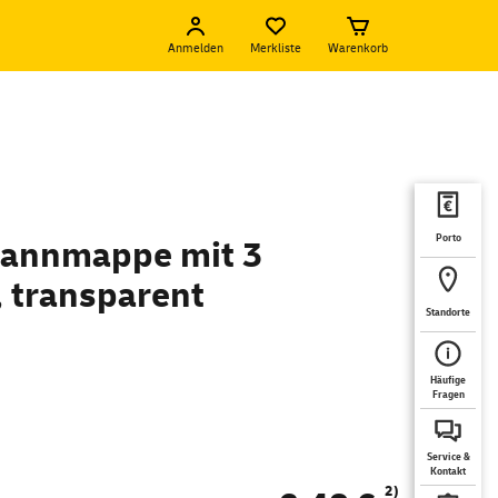
Anmelden
Merkliste
Warenkorb
Porto
pannmappe mit 3
 transparent
Standorte
Häufige
Fragen
Service &
Kontakt
2)