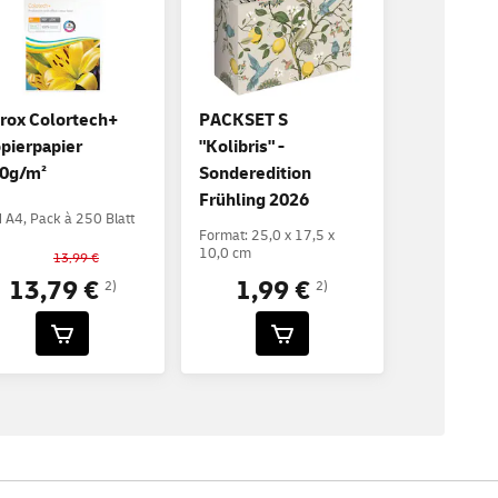
rox Colortech+
PACKSET S
pierpapier
"Kolibris" -
0g/m²
Sonderedition
Frühling 2026
 A4, Pack à 250 Blatt
Format: 25,0 x 17,5 x
10,0 cm
13,99 €
13,79 €
1,99 €
2)
2)