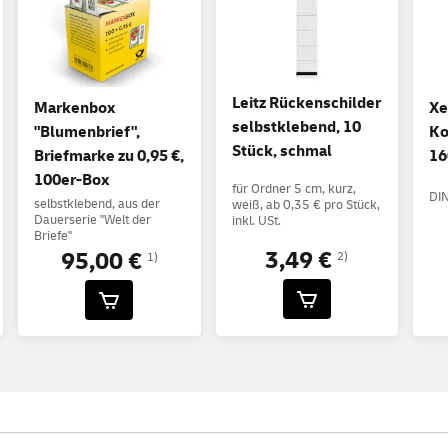
Leitz Rückenschilder
Markenbox
Xe
selbstklebend, 10
"Blumenbrief",
Ko
Stück, schmal
Briefmarke zu 0,95 €,
16
100er-Box
für Ordner 5 cm, kurz,
DIN
selbstklebend, aus der
weiß, ab 0,35 € pro Stück,
Dauerserie "Welt der
inkl. USt.
Briefe"
3,49 €
95,00 €
2)
1)