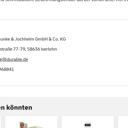
Hunke & Jochheim GmbH & Co. KG
straße 77-79,
58636
Iserlohn
le@durable.de
968841
ren könnten