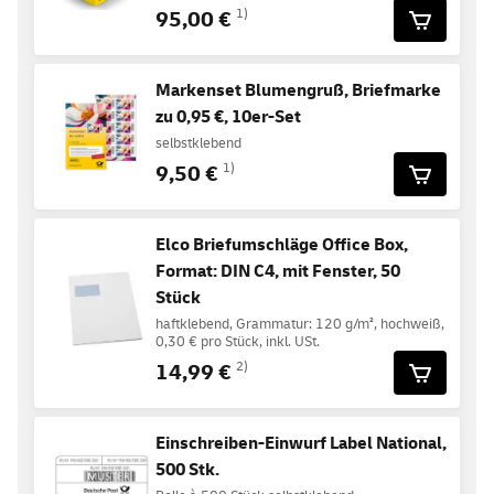
95,00 €
1)
Markenset Blumengruß, Briefmarke
zu 0,95 €, 10er-Set
selbstklebend
9,50 €
1)
Elco Briefumschläge Office Box,
Format: DIN C4, mit Fenster, 50
Stück
haftklebend, Grammatur: 120 g/m², hochweiß,
0,30 € pro Stück, inkl. USt.
14,99 €
2)
Einschreiben-Einwurf Label National,
500 Stk.