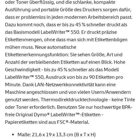
oder Toner überflüssig, und die schlanke, kompakte
Ausführung und portable Größe des Druckers sorgen dafür,
dass er problemlos in jeden modernen Arbeitsbereich passt.
Dazu kommt noch, dass er bis zu 45 % schneller druckt als
das Basismodell LabelWriter™ 550. Er druckt präzise
Etikettenmengen, ohne dass man sich mit Etikettenbögen
mühen muss. Neue automatische
Etikettenerkennungsfunktion: Sie sehen Größe, Art und
Anzahl der verbleibenden Etiketten auf einen Blick. Hohe
Geschwindigkeit - bis zu 45 % schneller als das Modell
LabelWriter™ 550, Ausdruck von bis zu 90 Etiketten pro
Minute. Dank LAN-Netzwerkkonnektivität kann eine
Maschine angeschlossen und von vielen Usern/Anwendern
genutzt werden. Thermodirektdrucktechnologie - keine Tinte
oder Toner erforderlich. Benutzen Sie nur hochwertige BPA-
freie Original Dymo® LabelWriter™-Etiketten -
Papieretiketten sind aus FSC®-Material.
Maße: 21,6 x 19 x 13,3 cm (B x T x H)