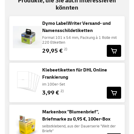
Produkte, die Sie auch interessieren
könnten
Dymo LabelWriter Versand- und
Namensschildetiketten
Format 101 x 54 mm, Packung à 1 Rolle mit
220 Etiketten
29,95 €
2)
Klebeetiketten für DHL Online
Frankierung
im 100er-Set
3,99 €
2)
Markenbox "Blumenbrief",
Briefmarke zu 0,95 €, 100er-Box
selbstklebend, aus der Dauerserie "Welt der
Briefe"