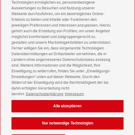
Technologien ermöglichen es, personenbezogene
Abonnieren Sie unseren Newsletter
Auswertungen zu Besuchen und Nutzung unserer
Webseite durchzuführen, um ein bestmögliches Online-
Immer informiert über exklusive Angebote und
Erlebnis zu bieten und Inhalte oder Funktionen den
jeweiligen Präferenzen und Interessen anzupassen. Hierzu
Aktionen - jetzt mit Vorteil
gehört auch die Erstellung von Profilen, um unser Angebot
Privatkunden
sichern sich einen
5 € Gutschein
möglichst komfortabel und zielgruppengerecht zu
für POSTSCAN!
gestalten und unsere Marketingaktivitäten zu unterstützen.
Ferner willigen Sie ein, dass vorgenannte Technologien
Geschäftskunden
erhalten einen
5 € Gutschein
Datenübermittlungen an Drittanbieter vornehmen, die in
für Briefmarke individuell!
Ländern ohne angemessenes Datenschutzniveau ansässig
sind. Weitere Informationen und die Möglichkeit, Ihre
Einwilligung zu widerrufen, finden Sie unter „Einwilligungs-
Zur Newsletter-Anmeldung
Einstellungen“ unten auf dieser Webseite. Durch den
Widerruf der Einwilligung wird die Rechtmäßigkeit der bis
dahin erfolgten Verarbeitung nicht
berührt
Datenschutzerklärung
Impressum
© Sat Aug 08 00:41:09 CEST 2026 Deutsche Post AG
Alle akzeptieren
Impressum
Datenschutz
Einwilligungs-Einstellungen
Rechtliche Hinweise
Nur notwendige Technologien
Barrierefreiheit