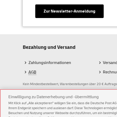
Zur Newsletter-Anmeldung
Bezahlung und Versand
Zahlungsinformationen
Versan
AGB
Rechnu
Kein Mindestbestellwert, Warenbestellungen über 20 € Auftrags
Einwilligung zu Datenerhebung und -übermittlung
Z
Mit Klick auf „Alle akzeptieren” willigen Sie ein, dass die Deutsche Post 
a
Ihrem Endgerät speichern und auslesen darf. Diese Technologien ermögl
Besuchen und Nutzung unserer Webseite durchzuführen, um ein bestmöglic
h