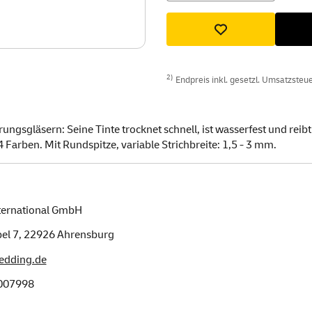
2)
Endpreis inkl. gesetzl. Umsatzsteuer
gsgläsern: Seine Tinte trocknet schnell, ist wasserfest und reibt 
4 Farben. Mit Rundspitze, variable Strichbreite: 1,5 - 3 mm.
ternational GmbH
el 7,
22926
Ahrensburg
edding.de
007998