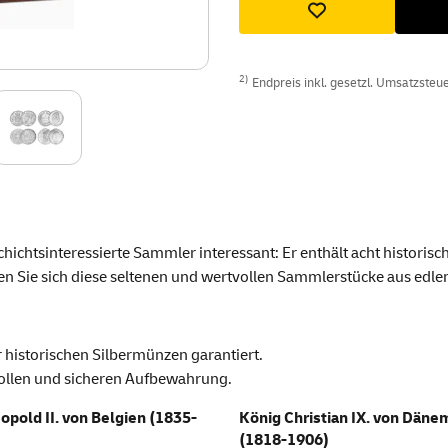
2)
Endpreis inkl. gesetzl. Umsatzsteuer
hichtsinteressierte Sammler interessant: Er enthält acht historis
n Sie sich diese seltenen und wertvollen Sammlerstücke aus edlem
r historischen Silbermünzen garantiert.
lvollen und sicheren Aufbewahrung.
opold II. von Belgien (1835-
König Christian IX. von Däne
(1818-1906)