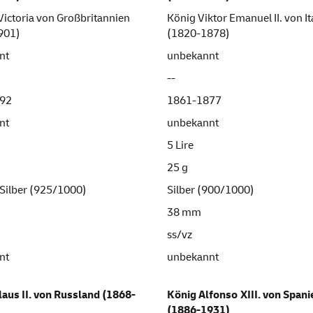
Victoria von Großbritannien
König Viktor Emanuel II. von It
901)
(1820-1878)
nt
unbekannt
--
92
1861-1877
nt
unbekannt
5 Lire
25 g
-Silber (925/1000)
Silber (900/1000)
m
38 mm
ss/vz
nt
unbekannt
laus II. von Russland (1868-
König Alfonso XIII. von Spani
(1886-1931)