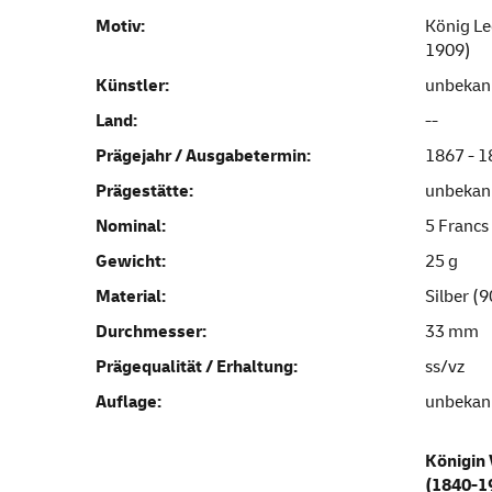
Motiv:
König Le
1909)
Künstler:
unbekan
Land:
--
Prägejahr / Ausgabetermin:
1867 - 
Prägestätte:
unbekan
Nominal:
5 Francs
Gewicht:
25 g
Material:
Silber (
Durchmesser:
33 mm
Prägequalität / Erhaltung:
ss/vz
Auflage:
unbekan
Königin 
(1840-1