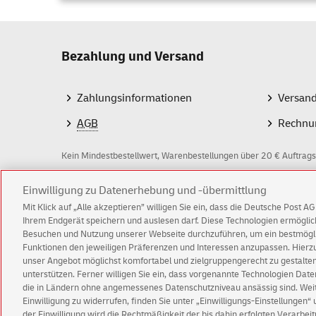
Bezahlung und Versand
Zahlungsinformationen
Versan
AGB
Rechnu
Kein Mindestbestellwert, Warenbestellungen über 20 € Auftrags
Einwilligung zu Datenerhebung und -übermittlung
Z
Mit Klick auf „Alle akzeptieren” willigen Sie ein, dass die Deutsche Post 
a
Ihrem Endgerät speichern und auslesen darf. Diese Technologien ermögl
Besuchen und Nutzung unserer Webseite durchzuführen, um ein bestmöglic
h
Funktionen den jeweiligen Präferenzen und Interessen anzupassen. Hierzu 
l
© Fri Aug 07 00:03:23 CEST 2026 Deutsche Post A
unser Angebot möglichst komfortabel und zielgruppengerecht zu gestalten
unterstützen. Ferner willigen Sie ein, dass vorgenannte Technologien Dat
Impressum
Datenschutz
Einwilligungs-Einst
m
die in Ländern ohne angemessenes Datenschutzniveau ansässig sind. Weite
Einwilligung zu widerrufen, finden Sie unter „Einwilligungs-Einstellungen“
e
der Einwilligung wird die Rechtmäßigkeit der bis dahin erfolgten Verarbeit