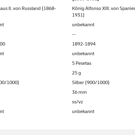
laus II. von Russland (1868-
König Alfonso XIII. von Spani
1931)
nt
unbekannt
--
00
1892-1894
nt
unbekannt
5 Pesetas
25 g
900/1000)
Silber (900/1000)
36 mm
ss/vz
nt
unbekannt