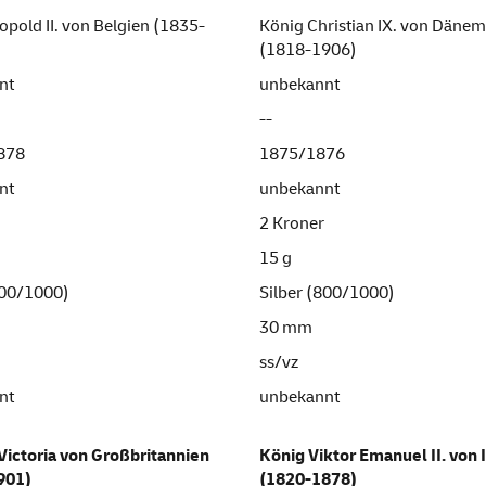
opold II. von Belgien (1835-
König Christian IX. von Däne
(1818-1906)
nt
unbekannt
--
1878
1875/1876
nt
unbekannt
2 Kroner
15 g
900/1000)
Silber (800/1000)
30 mm
ss/vz
nt
unbekannt
Victoria von Großbritannien
König Viktor Emanuel II. von I
901)
(1820-1878)