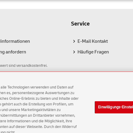
Service
dinformationen
E-Mail Kontakt
ng anfordern
Häufige Fragen
wert sind versandkostenfrei.
AG alle Technologien verwenden und Daten auf
ichen es, personenbezogene Auswertungen zu
hes Online-Erlebnis zu bieten und Inhalte oder
gehört auch die Erstellung von Profilen, um
Einwilligungs-Einste
G
 und unsere Marketingaktivitäten zu
enübermittlungen an Drittanbieter vornehmen,
ellungen
Rechtliche Hinweise
Barrierefreiheit
re Informationen und die Möglichkeit, Ihre
 unten auf dieser Webseite. Durch den Widerruf
ung nicht