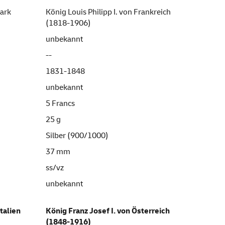
mark
König Louis Philipp I. von Frankreich
(1818-1906)
unbekannt
--
1831-1848
unbekannt
5 Francs
25 g
Silber (900/1000)
37 mm
ss/vz
unbekannt
talien
König Franz Josef I. von Österreich
(1848-1916)