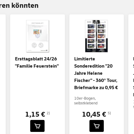
eren könnten
Ersttagsblatt 24/26
Limitierte
"Familie Feuerstein"
Sonderedition "20
Jahre Helene
Fischer" - 360° Tour,
Briefmarke zu 0,95 €
10er-Bogen,
selbstklebend
1,15 €
10,45 €
2)
5)