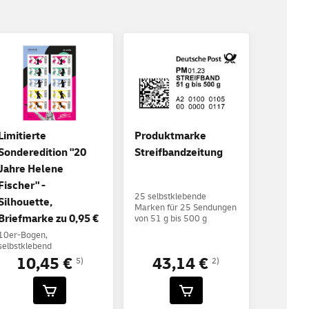
Limitierte
Produktmarke
Sonderedition "20
Streifbandzeitung
Jahre Helene
Fischer" -
25 selbstklebende
Silhouette,
Marken für 25 Sendungen
Briefmarke zu 0,95 €
von 51 g bis 500 g
10er-Bogen,
selbstklebend
10,45 €
43,14 €
5)
2)