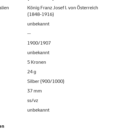
alien
König Franz Josef I. von Österreich
(1848-1916)
unbekannt
--
1900/1907
unbekannt
5 Kronen
24 g
Silber (900/1000)
37 mm
ss/vz
unbekannt
en