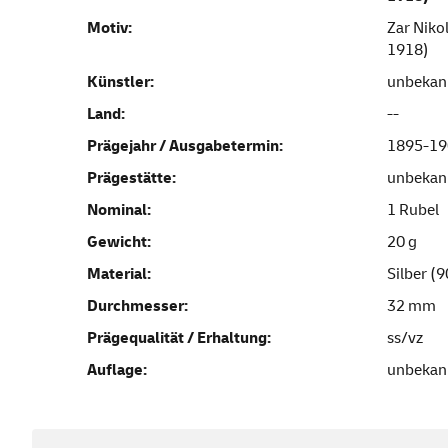
Motiv:
Zar Niko
1918)
Künstler:
unbekan
Land:
--
Prägejahr / Ausgabetermin:
1895-19
Prägestätte:
unbekan
Nominal:
1 Rubel
Gewicht:
20 g
Material:
Silber (
Durchmesser:
32 mm
Prägequalität / Erhaltung:
ss/vz
Auflage:
unbekan