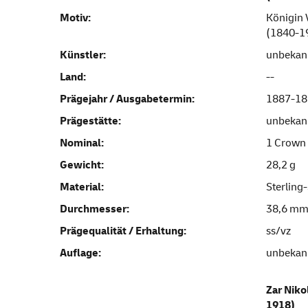
Motiv:
Königin 
(1840-1
Künstler:
unbekan
Land:
--
Prägejahr / Ausgabetermin:
1887-18
Prägestätte:
unbekan
Nominal:
1 Crown
Gewicht:
28,2 g
Material:
Sterling
Durchmesser:
38,6 m
Prägequalität / Erhaltung:
ss/vz
Auflage:
unbekan
Zar Niko
1918)